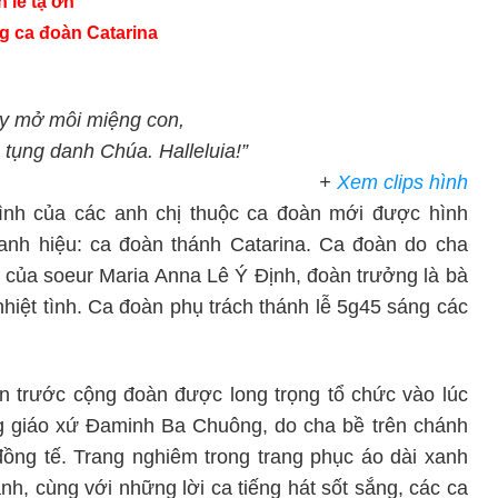
 lễ tạ ơn
 ca đoàn Catarina
ãy mở môi miệng con,
 tụng danh Chúa. Halleluia!”
+
Xem clips hình
tình của các anh chị thuộc ca đoàn mới được hình
anh hiệu: ca đoàn thánh Catarina. Ca đoàn do cha
 của soeur Maria Anna Lê Ý Định, đoàn trưởng là bà
hiệt tình. Ca đoàn phụ trách thánh lễ 5g45 sáng các
n trước cộng đoàn được long trọng tổ chức vào lúc
g giáo xứ Đaminh Ba Chuông, do cha bề trên chánh
đồng tế. Trang nghiêm trong trang phục áo dài xanh
anh, cùng với những lời ca tiếng hát sốt sắng, các ca