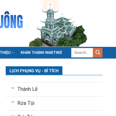
 THIỆU
KHẤN THÁNH MARTINÔ
LỊCH PHỤNG VỤ - BÍ TÍCH
Thánh Lễ
Rửa Tội