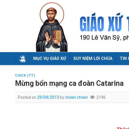
Skip
to
content
MỤC VỤ GIÁO XỨ
SUY NIỆM LỜI CHÚA
TIN 
CHƯA (TT)
Mừng bổn mạng ca đoàn Catarina
Posted on
29/04/2013
by
ctvien ctvien
2196