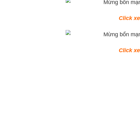
Click x
Click x