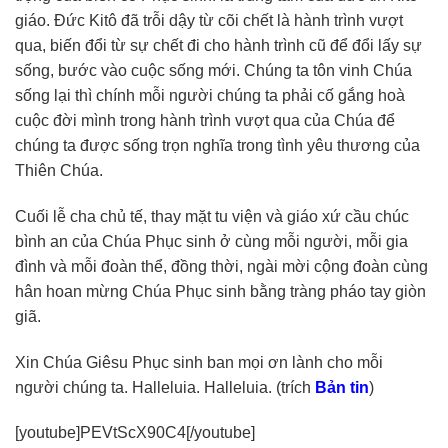
giáo. Đức Kitô đã trỗi dậy từ cõi chết là hành trình vượt
qua, biến đổi từ sự chết đi cho hành trình cũ để đổi lấy sự
sống, bước vào cuộc sống mới. Chúng ta tôn vinh Chúa
sống lại thì chính mỗi người chúng ta phải cố gắng hoà
cuộc đời mình trong hành trình vượt qua của Chúa để
chúng ta được sống trọn nghĩa trong tình yêu thương của
Thiên Chúa.
Cuối lễ cha chủ tế, thay mặt tu viện và giáo xứ cầu chúc
bình an của Chúa Phục sinh ở cùng mỗi người, mỗi gia
đình và mỗi đoàn thể, đồng thời, ngài mời cộng đoàn cùng
hân hoan mừng Chúa Phục sinh bằng tràng pháo tay giòn
giã.
Xin Chúa Giêsu Phục sinh ban mọi ơn lành cho mỗi
người chúng ta. Halleluia. Halleluia. (trích
Bản tin
)
[youtube]PEVtScX90C4[/youtube]