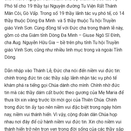
Phó tế cho 19 thầy tại Nguyện đường Tu Viện Rất Thánh
Mân Côi, Gò Vấp. Trong số 19 thầy lãnh tác vụ phó tế, có 14
thầy thuộc Dòng Đa Minh và 5 thầy thuộc Tu hội Truyền
giáo Vinh Sơn. Cùng đồng tế với Đức cha trong thánh lễ này,
gồm có cha Giám tỉnh Dòng Đa Minh – Giuse Ngô Sĩ Đình,
cha Aug. Nguyễn Hữu Gia – bề trên phụ tỉnh Tu hội Truyền
giáo Vinh Sơn; cũng như nhiều linh mục trong và ngoài Tỉnh
Dòng.
Dẫn nhập vào Thánh Lễ, Đức cha nói đến niềm vui đức tin:
chính trong đức tin các thầy sắp lãnh nhận tác vụ phó tế
khám phá ra tiếng gọi Chúa dành cho mình. Chính nhờ đức
tin mà các thầy dám cất bước theo gương của Mẹ Maria để
thưa lời xin vâng trước lời mời gọi của Thiên Chúa. Chính
trong đức tin ấy tạo nên niềm vui đặc biệt trong ngày hôm
nay, niềm vui thánh hiến. Vì vậy, cộng đoàn dân Chúa họp
nhau nơi đây để cử hành niềm vui đức tin. Xin cho niềm vui
thánh hiến trở nên trọn vẹn trong đời sống của các thầy sắp