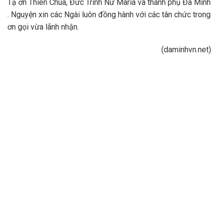
Tạ ơn Thiên Chúa, Đức Trinh Nữ Maria và thánh phụ Đa Minh
. Nguyện xin các Ngài luôn đồng hành với các tân chức trong
ơn gọi vừa lãnh nhận.
(daminhvn.net)