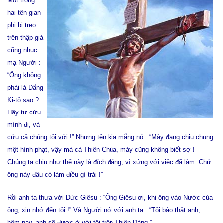
Một trong
hai tên gian
phi bị treo
trên thập giá
cũng nhục
mạ Người :
“Ông không
phải là Đấng
Ki-tô sao ?
Hãy tự cứu
mình đi, và
cứu cả chúng tôi với !” Nhưng tên kia mắng nó : “Mày đang chịu chung
một hình phạt, vậy mà cả Thiên Chúa, mày cũng không biết sợ !
Chúng ta chịu như thế này là đích đáng, vì xứng với việc đã làm. Chứ
ông này đâu có làm điều gì trái !”
Rồi anh ta thưa với Đức Giêsu : “Ông Giêsu ơi, khi ông vào Nước của
ông, xin nhớ đến tôi !” Và Người nói với anh ta : “Tôi bảo thật anh,
hôm nay, anh sẽ được ở với tôi trên Thiên Đàng.”