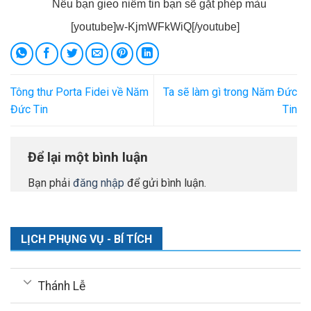
Nếu bạn gieo niềm tin bạn sẽ gặt phép màu
[youtube]w-KjmWFkWiQ[/youtube]
Tông thư Porta Fidei về Năm
Ta sẽ làm gì trong Năm Đức
Đức Tin
Tin
Để lại một bình luận
Bạn phải
đăng nhập
để gửi bình luận.
LỊCH PHỤNG VỤ - BÍ TÍCH
Thánh Lễ