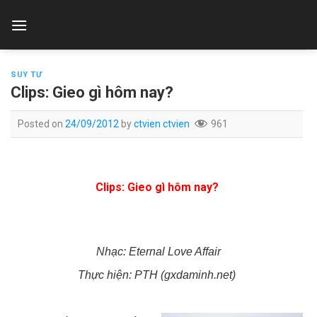
Skip
to
content
SUY TƯ
Clips: Gieo gì hôm nay?
Posted on
24/09/2012
by
ctvien ctvien
961
Clips: Gieo gì hôm nay?
Nhạc: Eternal Love Affair
Thực hiện: PTH (gxdaminh.net)