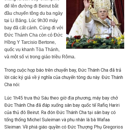
để lên đường đi Beirut bắt
đầu chuyến tông du ba ngày
tại Li Băng. Lúc 9h30 máy
bay đã cất cánh. Cùng đi với
Đức Thánh Cha còn có Đức
Hồng Y Tarcisio Bertone,
quốc vụ khanh Tòa Thánh,
và một số vị trong giáo triều Rôma.
Trong cuộc họp báo trên chuyến bay, Đức Thánh Cha đã trả
lời các ký giả về ý nghĩa của chuyến tông du này. Đức Thánh
Cha nói:
Lúc 1h45 trưa thứ Sáu theo giờ địa phương, máy bay chở
Đức Thánh Cha đã đáp xuống sân bay quốc tế Rafiq Hariri
của thủ đô Beirut. Ra đón Đức Thánh Cha tại sân bay có
tổng thống Michel Suleiman và phu nhân là bà Wafaa
Sleiman. Về phiá giáo quyền có Đức Thượng Phụ Gregorios