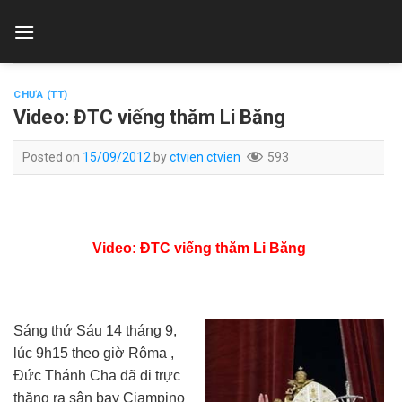
Skip
to
content
CHƯA (TT)
Video: ĐTC viếng thăm Li Băng
Posted on
15/09/2012
by
ctvien ctvien
593
Video: ĐTC viếng thăm Li Băng
Sáng thứ Sáu 14 tháng 9,
lúc 9h15 theo giờ Rôma ,
Đức Thánh Cha đã đi trực
thăng ra sân bay Ciampino