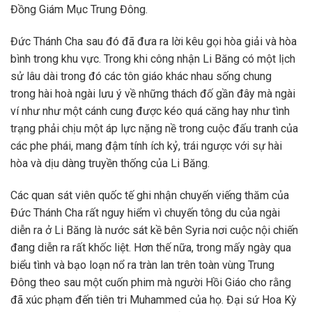
Đồng Giám Mục Trung Đông.
Đức Thánh Cha sau đó đã đưa ra lời kêu gọi hòa giải và hòa
bình trong khu vực. Trong khi công nhận Li Băng có một lịch
sử lâu dài trong đó các tôn giáo khác nhau sống chung
trong hài hoà ngài lưu ý về những thách đố gần đây mà ngài
ví như như một cánh cung được kéo quá căng hay như tình
trạng phải chịu một áp lực nặng nề trong cuộc đấu tranh của
các phe phái, mang đậm tính ích kỷ, trái ngược với sự hài
hòa và dịu dàng truyền thống của Li Băng.
Các quan sát viên quốc tế ghi nhận chuyến viếng thăm của
Đức Thánh Cha rất nguy hiểm vì chuyến tông du của ngài
diễn ra ở Li Băng là nước sát kề bên Syria nơi cuộc nội chiến
đang diễn ra rất khốc liệt. Hơn thế nữa, trong mấy ngày qua
biểu tình và bạo loạn nổ ra tràn lan trên toàn vùng Trung
Đông theo sau một cuốn phim mà người Hồi Giáo cho rằng
đã xúc phạm đến tiên tri Muhammed của họ. Đại sứ Hoa Kỳ