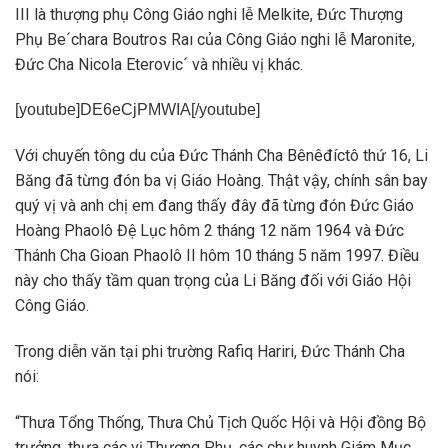
III là thượng phụ Công Giáo nghi lễ Melkite, Đức Thượng
Phụ Be´chara Boutros Raı của Công Giáo nghi lễ Maronite,
Đức Cha Nicola Eterovic´ và nhiều vị khác.
[youtube]DE6eCjPMWIA[/youtube]
Với chuyến tông du của Đức Thánh Cha Bênêđíctô thứ 16, Li
Băng đã từng đón ba vị Giáo Hoàng. Thật vậy, chính sân bay
quý vị và anh chị em đang thấy đây đã từng đón Đức Giáo
Hoàng Phaolô Đệ Lục hôm 2 tháng 12 năm 1964 và Đức
Thánh Cha Gioan Phaolô II hôm 10 tháng 5 năm 1997. Điều
này cho thấy tầm quan trọng của Li Băng đối với Giáo Hội
Công Giáo.
Trong diễn văn tại phi trường Rafiq Hariri, Đức Thánh Cha
nói:
“Thưa Tổng Thống, Thưa Chủ Tịch Quốc Hội và Hội đồng Bộ
trưởng, thưa các vị Thượng Phụ, các chư huynh Giám Mục,