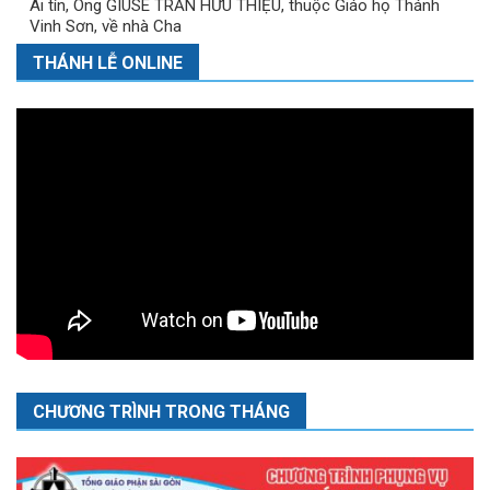
Ai tín, Ông GIUSE TRẦN HỮU THIỆU, thuộc Giáo họ Thánh
Vinh Sơn, về nhà Cha
THÁNH LỄ ONLINE
CHƯƠNG TRÌNH TRONG THÁNG