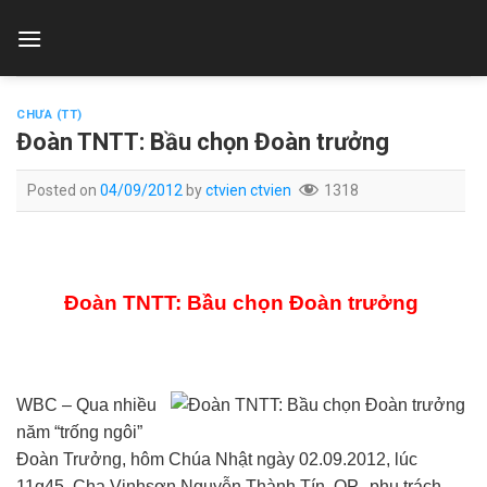
Skip
to
content
CHƯA (TT)
Đoàn TNTT: Bầu chọn Đoàn trưởng
Posted on
04/09/2012
by
ctvien ctvien
1318
Đoàn TNTT: Bầu chọn Đoàn trưởng
WBC – Qua nhiều
năm “trống ngôi”
Đoàn Trưởng, hôm Chúa Nhật ngày 02.09.2012, lúc
11g45, Cha Vinhsơn Nguyễn Thành Tín, OP., phụ trách