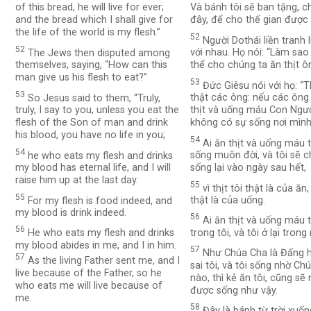
of this bread, he will live for ever;
Và bánh tôi sẽ ban tặng, chí
and the bread which I shall give for
đây, để cho thế gian được 
the life of the world is my flesh.”
52
Người Dothái liền tranh l
52
The Jews then disputed among
với nhau. Họ nói: “Làm sa
themselves, saying, “How can this
thể cho chúng ta ăn thịt ô
man give us his flesh to eat?”
53
Đức Giêsu nói với họ: “T
53
So Jesus said to them, “Truly,
thật các ông: nếu các ông
truly, I say to you, unless you eat the
thịt và uống máu Con Ngườ
flesh of the Son of man and drink
không có sự sống nơi mình
his blood, you have no life in you;
54
Ai ăn thịt và uống máu t
54
he who eats my flesh and drinks
sống muôn đời, và tôi sẽ c
my blood has eternal life, and I will
sống lại vào ngày sau hết,
raise him up at the last day.
55
vì thịt tôi thật là của ăn
55
For my flesh is food indeed, and
thật là của uống.
my blood is drink indeed.
56
Ai ăn thịt và uống máu tôi
56
He who eats my flesh and drinks
trong tôi, và tôi ở lại trong
my blood abides in me, and I in him.
57
Như Chúa Cha là Đấng 
57
As the living Father sent me, and I
sai tôi, và tôi sống nhờ Ch
live because of the Father, so he
nào, thì kẻ ăn tôi, cũng sẽ
who eats me will live because of
được sống như vậy.
me.
58
Đây là bánh từ trời xuốn