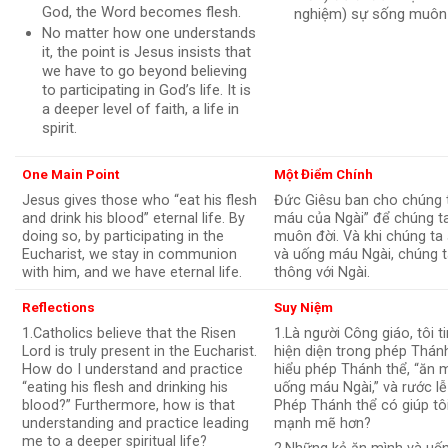
God, the Word becomes flesh.
nghiệm) sự sống muôn 
No matter how one understands
it, the point is Jesus insists that
we have to go beyond believing
to participating in God’s life. It is
a deeper level of faith, a life in
spirit.
One Main Point
Một Điểm Chính
Jesus gives those who “eat his flesh
Đức Giêsu ban cho chúng 
and drink his blood” eternal life. By
máu của Ngài” để chúng t
doing so, by participating in the
muôn đời. Và khi chúng ta
Eucharist, we stay in communion
và uống máu Ngài, chúng t
with him, and we have eternal life.
thông với Ngài.
Reflections
Suy Niệm
1.Catholics believe that the Risen
1.Là người Công giáo, tôi t
Lord is truly present in the Eucharist.
hiện diện trong phép Thánh
How do I understand and practice
hiểu phép Thánh thể, “ăn 
“eating his flesh and drinking his
uống máu Ngài,” và rước l
blood?” Furthermore, how is that
Phép Thánh thể có giúp tô
understanding and practice leading
mạnh mẽ hơn?
me to a deeper spiritual life?