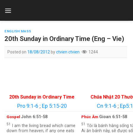
Skip
to
content
ENGLISH MASS
20th Sunday in Ordinary Time (Eng – Vie)
Posted on
18/08/2012
by
ctvien ctvien
1244
20th Sunday in Ordinary Time
Chúa Nhật 20 Thườ
Pro 9:1-6
;
Ep 5:15-20
Cn 9:1-6
;
Ep5:1
John 6:51-58
Gioan 6:51-58
Gospel
Phúc Âm
51
51
I am the living bread which came
Tôi là bánh hằng sống từ
down from heaven; if any one eats
Ai ăn bánh này, sẽ được s