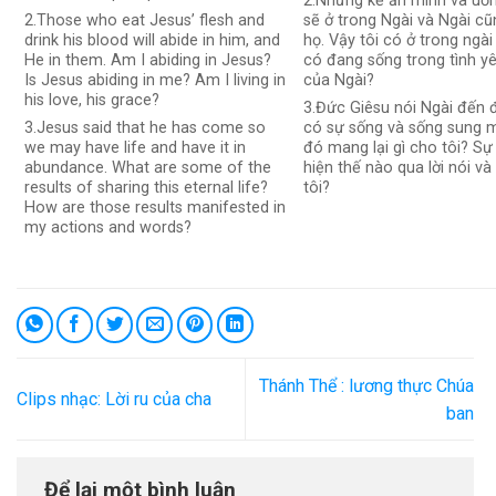
2.Những kẻ ăn mình và uố
2.Those who eat Jesus’ flesh and
sẽ ở trong Ngài và Ngài cũ
drink his blood will abide in him, and
họ. Vậy tôi có ở trong ngà
He in them. Am I abiding in Jesus?
có đang sống trong tình y
Is Jesus abiding in me? Am I living in
của Ngài?
his love, his grace?
3.Đức Giêsu nói Ngài đến 
3.Jesus said that he has come so
có sự sống và sống sung 
we may have life and have it in
đó mang lại gì cho tôi? Sự
abundance. What are some of the
hiện thế nào qua lời nói và
results of sharing this eternal life?
tôi?
How are those results manifested in
my actions and words?
Thánh Thể : lương thực Chúa
Clips nhạc: Lời ru của cha
ban
Để lại một bình luận