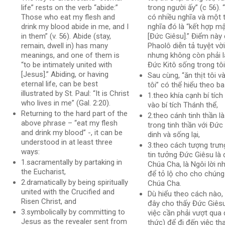
life” rests on the verb “abide:”
trong người ấy” (c 56). 
Those who eat my flesh and
có nhiều nghĩa và một 
drink my blood abide in me, and I
nghĩa đó là “kết hợp mật
in them” (v. 56). Abide (stay,
[Đức Giêsu].” Điểm nà
remain, dwell in) has many
Phaolô diễn tả tuyệt vời
meanings, and one of them is
nhưng không còn phải là
“to be intimately united with
Đức Kitô sống trong tôi”
[Jesus].” Abiding, or having
Sau cùng, “ăn thịt tôi 
eternal life, can be best
tôi” có thể hiểu theo ba
illustrated by St. Paul: “It is Christ
1.theo khía cạnh bí tích
who lives in me” (Gal. 2:20).
vào bí tích Thánh thể,
Returning to the hard part of the
2.theo cánh tinh thần l
above phrase – “eat my flesh
trong tinh thần với Đức
and drink my blood” -, it can be
dinh và sống lại,
understood in at least three
3.theo cách tượng trưn
ways:
tin tưởng Đức Giêsu là
1.sacramentally by partaking in
Chúa Cha, là Ngôi lời n
the Eucharist,
để tỏ lộ cho cho chúng 
2.dramatically by being spiritually
Chúa Cha.
united with the Crucified and
Dù hiểu theo cách nào,
Risen Christ, and
đây cho thấy Đức Giês
3.symbolically by committing to
việc cần phải vượt qua 
Jesus as the revealer sent from
thức) để đi đến việc t