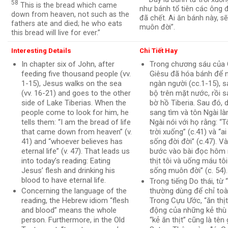
58
This is the bread which came
như bánh tổ tiên các ông đ
down from heaven, not such as the
đã chết. Ai ăn bánh này, s
fathers ate and died; he who eats
muôn đời”.
this bread will live for ever.”
Interesting Details
Chi Tiết Hay
In chapter six of John, after
Trong chương sáu của 
feeding five thousand people (vv.
Giêsu đã hóa bánh để 
1-15), Jesus walks on the sea
ngàn người (cc.1-15), s
(vv. 16-21) and goes to the other
bộ trên mặt nước, rồi s
side of Lake Tiberias. When the
bờ hồ Tiberia. Sau đó,
people come to look for him, he
sang tìm và tôn Ngài l
tells them: “I am the bread of life
Ngài nói với họ rằng: “T
that came down from heaven” (v.
trời xuống” (c.41) và “ai
41) and “whoever believes has
sống đời đời” (c.47). V
eternal life” (v. 47). That leads us
bước vào bài đọc hôm n
into today’s reading: Eating
thịt tôi và uống máu tôi
Jesus’ flesh and drinking his
sống muôn đời” (c. 54).
blood to have eternal life.
Trong tiếng Do thái, từ 
Concerning the language of the
thường dùng để chỉ toà
reading, the Hebrew idiom “flesh
Trong Cựu Ước, “ăn thịt
and blood” means the whole
động của những kẻ thù 
person. Furthermore, in the Old
“kẻ ăn thịt” cũng là tên