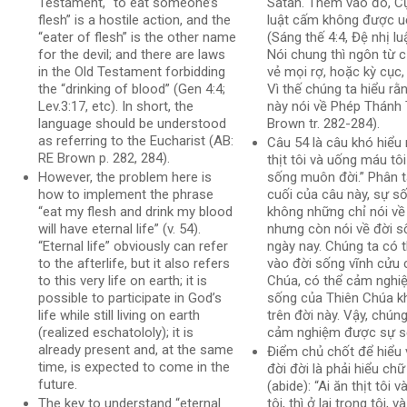
Testament, “to eat someone’s
Satan. Thêm vào đó, C
flesh” is a hostile action, and the
luật cấm không được 
“eater of flesh” is the other name
(Sáng thế 4:4, Đệ nhị luật
for the devil; and there are laws
Nói chung thì ngôn từ c
in the Old Testament forbidding
vẻ mọi rợ, hoặc kỳ cục,
the “drinking of blood” (Gen 4:4;
Vì thế chúng ta hiểu rằ
Lev.3:17, etc). In short, the
này nói về Phép Thánh 
language should be understood
Brown tr. 282-284).
as referring to the Eucharist (AB:
Câu 54 là câu khó hiểu n
RE Brown p. 282, 284).
thịt tôi và uống máu tôi
However, the problem here is
sống muôn đời.” Phân 
how to implement the phrase
cuối của câu này, sự số
“eat my flesh and drink my blood
không những chỉ nói về
will have eternal life” (v. 54).
nhưng còn nói về đời s
“Eternal life” obviously can refer
ngày nay. Chúng ta có 
to the afterlife, but it also refers
vào đời sống vĩnh cửu 
to this very life on earth; it is
Chúa, có thể cảm ngh
possible to participate in God’s
sống của Thiên Chúa k
life while still living on earth
trên đời này. Vậy, chún
(realized eschatololy); it is
cảm nghiệm được sự số
already present and, at the same
Điểm chủ chốt để hiểu
time, is expected to come in the
đời đời là phải hiểu chữ
future.
(abide): “Ai ăn thịt tôi
The key to understand “eternal
tôi, thì ở lại trong tôi, và