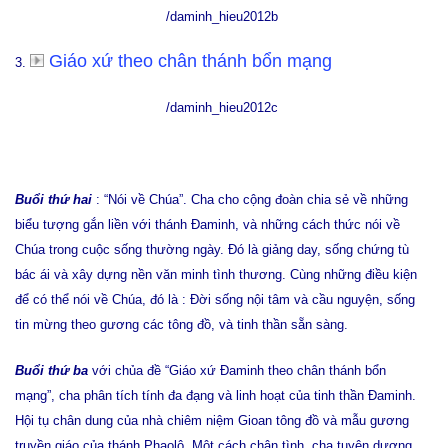
/daminh_hieu2012b
Giáo xứ theo chân thánh bổn mạng
3.
/daminh_hieu2012c
Buổi thứ hai
: “Nói về Chúa”. Cha cho cộng đoàn chia sẻ về những
biểu tượng gắn liền với thánh Đaminh, và những cách thức nói về
Chúa trong cuộc sống thường ngày. Đó là giảng day, sống chứng tù
bác ái và xây dựng nền văn minh tình thương. Cùng những điều kiện
để có thể nói về Chúa, đó là : Đời sống nội tâm và cầu nguyện, sống
tin mừng theo gương các tông đồ, và tinh thần sẵn sàng.
Buổi thứ ba
với chủa đề “Giáo xứ Đaminh theo chân thánh bổn
mạng”, cha phân tích tính đa đạng và linh hoạt của tinh thần Đaminh.
Hội tụ chân dung của nhà chiêm niệm Gioan tông đồ và mẫu gương
truyền giáo của thánh Phaolô. Một cách chân tình, cha tuyên dương