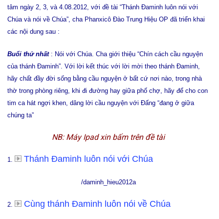
tâm ngày 2, 3, và 4.08.2012, với đề tài “Thánh Đaminh luôn nói với
Chúa và nói về Chúa”, cha Phanxicô Đào Trung Hiệu OP đã triển khai
các nội dung sau :
Buổi thứ nhất
: Nói với Chúa. Cha giới thiệu “Chín cách cầu nguyện
của thánh Đaminh”. Với lời kết thúc với lời mời theo thánh Đaminh,
hãy chất đầy đời sống bằng cầu nguyện ở bất cứ nơi nào, trong nhà
thờ trong phòng riêng, khi đi đường hay giữa phố chợ, hãy để cho con
tim ca hát ngợi khen, dâng lời cầu nguyện với Đấng “đang ở giữa
chúng ta”
NB: Máy Ipad xin bấm trên đề tài
Thánh Đaminh luôn nói với Chúa
1.
/daminh_hieu2012a
Cùng thánh Đaminh luôn nói về Chúa
2.