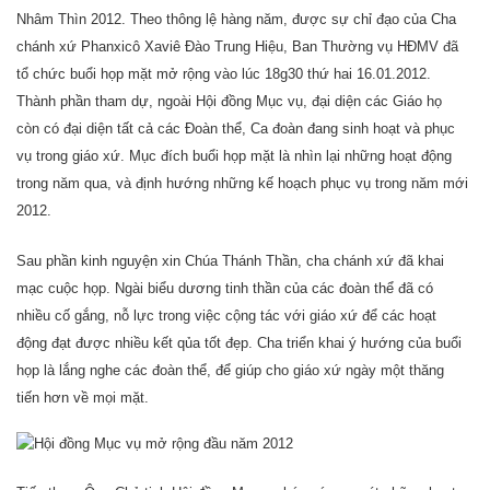
Nhâm Thìn 2012. Theo thông lệ hàng năm, được sự chỉ đạo của Cha
chánh xứ Phanxicô Xaviê Đào Trung Hiệu, Ban Thường vụ HĐMV đã
tổ chức buổi họp mặt mở rộng vào lúc 18g30 thứ hai 16.01.2012.
Thành phần tham dự, ngoài Hội đồng Mục vụ, đại diện các Giáo họ
còn có đại diện tất cả các Đoàn thể, Ca đoàn đang sinh hoạt và phục
vụ trong giáo xứ. Mục đích buổi họp mặt là nhìn lại những hoạt động
trong năm qua, và định hướng những kế hoạch phục vụ trong năm mới
2012.
Sau phần kinh nguyện xin Chúa Thánh Thần, cha chánh xứ đã khai
mạc cuộc họp. Ngài biểu dương tinh thần của các đoàn thể đã có
nhiều cố gắng, nỗ lực trong việc cộng tác với giáo xứ để các hoạt
động đạt được nhiều kết qủa tốt đẹp. Cha triển khai ý hướng của buổi
họp là lắng nghe các đoàn thể, để giúp cho giáo xứ ngày một thăng
tiến hơn về mọi mặt.