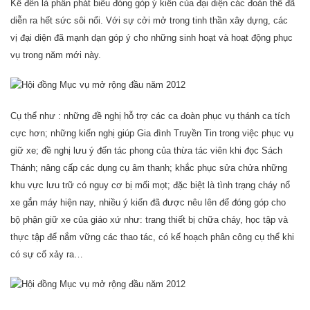
Kế đến là phần phát biểu đóng góp ý kiến của đại diện các đoàn thể đã
diễn ra hết sức sôi nổi. Với sự cởi mở trong tinh thần xây dựng, các
vị đại diện đã mạnh dạn góp ý cho những sinh hoạt và hoạt động phục
vụ trong năm mới này.
Cụ thể như : những đề nghị hỗ trợ các ca đoàn phục vụ thánh ca tích
cực hơn; những kiến nghị giúp Gia đình Truyền Tin trong việc phục vụ
giữ xe; đề nghị lưu ý đến tác phong của thừa tác viên khi đọc Sách
Thánh; nâng cấp các dụng cụ âm thanh; khắc phục sửa chửa những
khu vực lưu trữ có nguy cơ bị mối mọt; đặc biệt là tình trạng cháy nổ
xe gắn máy hiện nay, nhiều ý kiến đã được nêu lên để đóng góp cho
bộ phận giữ xe của giáo xứ như: trang thiết bị chữa cháy, học tập và
thực tập để nắm vững các thao tác, có kế hoạch phân công cụ thể khi
có sự cố xảy ra…