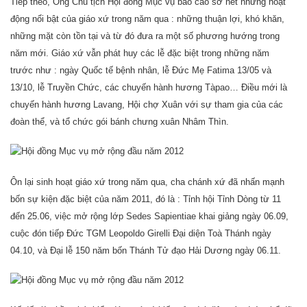
Tiếp theo, Ông Chủ tịch Hội đồng Mục vụ báo cáo sơ nét những hoạt
động nổi bật của giáo xứ trong năm qua : những thuận lợi, khó khăn,
những mặt còn tồn tại và từ đó đưa ra một số phương hướng trong
năm mới. Giáo xứ vẫn phát huy các lễ đặc biệt trong những năm
trước như : ngày Quốc tế bệnh nhân, lễ Đức Mẹ Fatima 13/05 và
13/10, lễ Truyền Chức, các chuyến hành hương Tàpao… Điều mới là
chuyến hành hương Lavang, Hội chợ Xuân với sự tham gia của các
đoàn thể, và tổ chức gói bánh chưng xuân Nhâm Thìn.
Ôn lại sinh hoạt giáo xứ trong năm qua, cha chánh xứ đã nhấn mạnh
bốn sự kiện đặc biệt của năm 2011, đó là : Tỉnh hội Tỉnh Dòng từ 11
đến 25.06, việc mở rộng lớp Sedes Sapientiae khai giảng ngày 06.09,
cuộc đón tiếp Đức TGM Leopoldo Girelli Đại diện Toà Thánh ngày
04.10, và
Đại lễ 150 năm bốn Thánh Tử đạo Hải Dương ngày 06.11
.