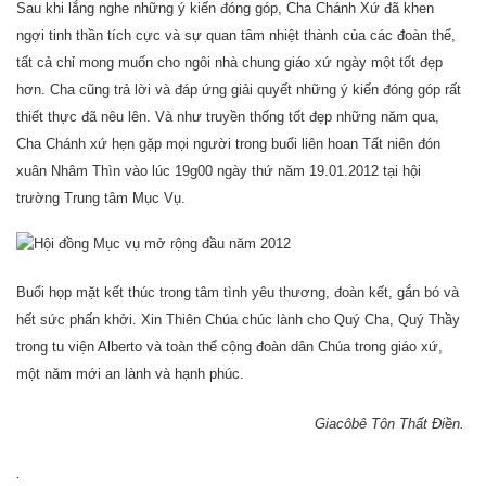
Sau khi lắng nghe những ý kiến đóng góp, Cha Chánh Xứ đã khen
ngợi tinh thần tích cực và sự quan tâm nhiệt thành của các đoàn thể,
tất cả chỉ mong muốn cho ngôi nhà chung giáo xứ ngày một tốt đẹp
hơn. Cha cũng trả lời và đáp ứng giải quyết những ý kiến đóng góp rất
thiết thực đã nêu lên. Và như truyền thống tốt đẹp những năm qua,
Cha Chánh xứ hẹn gặp mọi người trong buổi liên hoan Tất niên đón
xuân Nhâm Thìn vào lúc 19g00 ngày thứ năm 19.01.2012 tại hội
trường Trung tâm Mục Vụ.
Buổi họp mặt kết thúc trong tâm tình yêu thương, đoàn kết, gắn bó và
hết sức phấn khởi. Xin Thiên Chúa chúc lành cho Quý Cha, Quý Thầy
trong tu viện Alberto và toàn thể cộng đoàn dân Chúa trong giáo xứ,
một năm mới an lành và hạnh phúc.
Giacôbê Tôn Thất Điền.
.