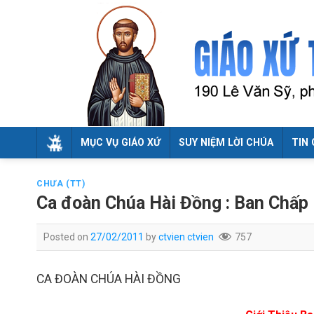
Skip
to
content
MỤC VỤ GIÁO XỨ
SUY NIỆM LỜI CHÚA
TIN 
CHƯA (TT)
Ca đoàn Chúa Hài Đồng : Ban Chấp
Posted on
27/02/2011
by
ctvien ctvien
757
CA ĐOÀN CHÚA HÀI ĐỒNG