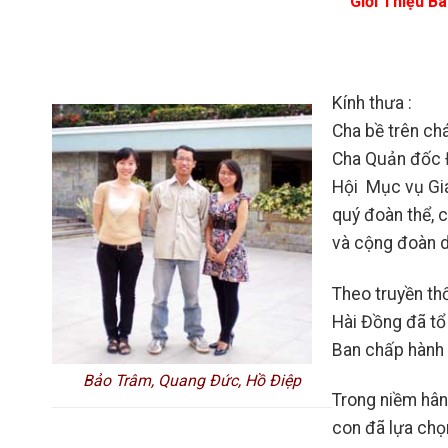
Giới Thiệu B
Kính thưa
:
Cha bề trên ch
Cha Quản đốc 
Hội Mục vụ Gi
quý đoàn thể, 
và cộng đoàn 
Theo truyền th
Hài Đồng đã tổ
Ban chấp hành 
Bảo Trâm, Quang Đức, Hồ Điệp
Trong niềm hâ
con đã lựa chọ