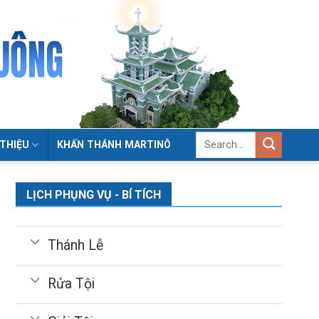
 THIỆU
KHẤN THÁNH MARTINÔ
LỊCH PHỤNG VỤ - BÍ TÍCH
Thánh Lễ
Rửa Tội