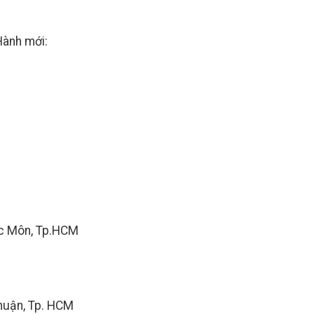
Hành mới:
ốc Môn, Tp.HCM
huận, Tp. HCM