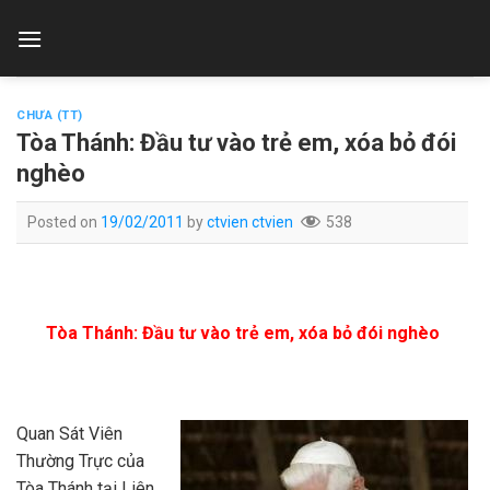
Skip
to
content
CHƯA (TT)
Tòa Thánh: Đầu tư vào trẻ em, xóa bỏ đói
nghèo
Posted on
19/02/2011
by
ctvien ctvien
538
Tòa Thánh: Đầu tư vào trẻ em, xóa bỏ đói nghèo
Quan Sát Viên
Thường Trực của
Tòa Thánh tại Liên