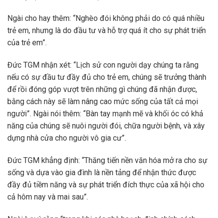
Ngài cho hay thêm: “Nghèo đói không phải do có quá nhiều
trẻ em, nhưng là do đầu tư và hỗ trợ quá ít cho sự phát triển
của trẻ em”.
Đức TGM nhận xét: “Lịch sử con người dạy chúng ta rằng
nếu có sự đầu tư đầy đủ cho trẻ em, chúng sẽ trưởng thành
để rồi đóng góp vượt trên những gì chúng đã nhận được,
bằng cách này sẽ làm nâng cao mức sống của tất cả mọi
người”. Ngài nói thêm: “Bàn tay mạnh mẽ và khối óc có khả
năng của chúng sẽ nuôi người đói, chữa người bệnh, và xây
dựng nhà cửa cho người vô gia cư”.
Đức TGM khẳng định: “Thăng tiến nền văn hóa mở ra cho sự
sống và dựa vào gia đình là nền tảng để nhận thức được
đầy đủ tiềm năng và sự phát triển đích thực của xã hội cho
cả hôm nay và mai sau”.