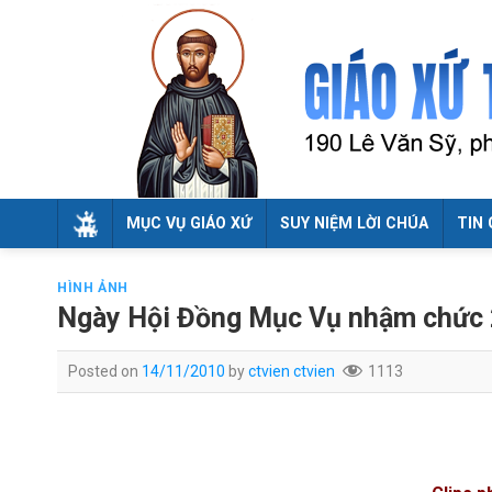
Skip
to
content
MỤC VỤ GIÁO XỨ
SUY NIỆM LỜI CHÚA
TIN 
HÌNH ẢNH
Ngày Hội Đồng Mục Vụ nhậm chức
Posted on
14/11/2010
by
ctvien ctvien
1113