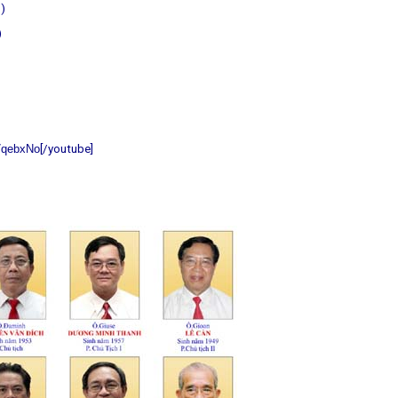
)
)
7qebxNo
[/youtube]