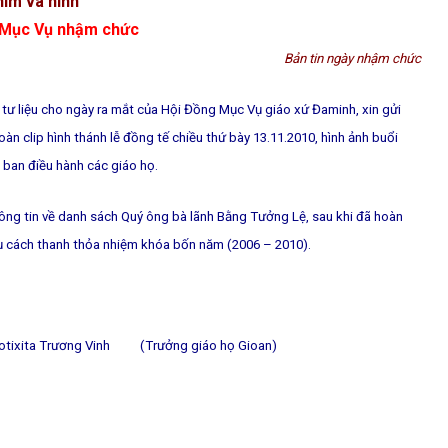
him và hình
 Mục Vụ nhậm chức
Bản tin ngày nhậm chức
tư liệu cho ngày ra mắt của Hội Đồng Mục Vụ giáo xứ Đaminh, xin gửi
àn clip hình thánh lễ đồng tế chiều thứ bày 13.11.2010, hình ảnh buổi
à ban điều hành các giáo họ.
ông tin về danh sách Quý ông bà lãnh Bằng Tưởng Lệ, sau khi đã hoàn
ụ cách thanh thỏa nhiệm khóa bốn năm (2006 – 2010).
aotixita Trương Vinh (Trưởng giáo họ Gioan)