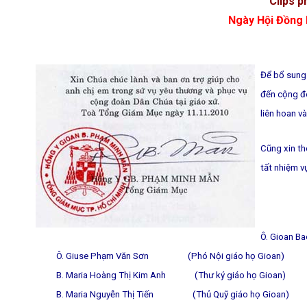
Clips p
Ngày Hội Đồng
Để bổ sung 
đến cộng đo
liên hoan v
Cũng xin th
tất nhiệm v
Ô. Gioan B
Ô. Giuse Phạm Văn Sơn (Phó Nội giáo họ Gioan)
B. Maria Hoàng Thị Kim Anh (Thư ký giáo họ Gioan)
B. Maria Nguyễn Thị Tiến (Thủ Quỹ giáo họ Gioan)