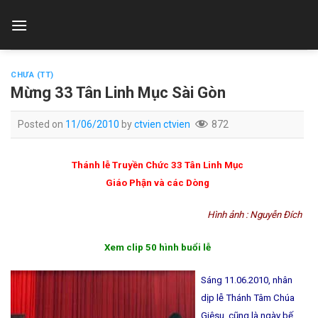
Skip
to
content
CHƯA (TT)
Mừng 33 Tân Linh Mục Sài Gòn
Posted on
11/06/2010
by
ctvien ctvien
872
Thánh lễ Truyền Chức 33 Tân Linh Mục
Giáo Phận và các Dòng
Hình ảnh : Nguyễn Đích
Xem clip 50 hình buổi lễ
Sáng 11.06.2010, nhân
dịp lễ Thánh Tâm Chúa
Giêsu, cũng là ngày bế