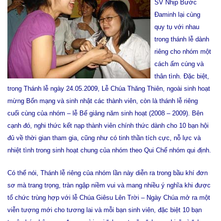
SV Nhịp Bước
Đaminh lại cùng
quy tụ với nhau
trong thánh lễ dành
riêng cho nhóm một
cách ấm cúng và
thân tình. Đặc biệt,
trong Thánh lễ ngày 24.05.2009, Lễ Chúa Thăng Thiên, ngoài sinh hoạt
mừng Bổn mạng và sinh nhật các thành viên, còn là thánh lễ riêng
cuối cùng của nhóm – lễ Bế giảng năm sinh hoạt (2008 – 2009). Bên
cạnh đó, nghi thức kết nạp thành viên chính thức dành cho 10 bạn hội
đủ về thời gian tham gia, cũng như có tinh thần tích cực, nỗ lực và
nhiệt tình trong sinh hoạt chung của nhóm theo Qui Chế nhóm qui định.
Có thể nói, Thánh lễ riêng của nhóm lần này diễn ra trong bầu khí đơn
sơ mà trang trọng, tràn ngập niềm vui và mang nhiều ý nghĩa khi được
tổ chức trùng hợp với lễ Chúa Giêsu Lên Trời – Ngày Chúa mở ra một
viễn tượng mới cho tương lai và mỗi bạn sinh viên, đặc biệt 10 bạn