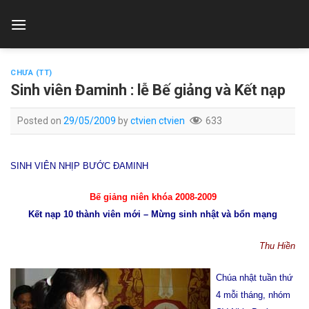
Skip
to
content
CHƯA (TT)
Sinh viên Đaminh : lễ Bế giảng và Kết nạp
Posted on
29/05/2009
by
ctvien ctvien
633
SINH VIÊN NHỊP BƯỚC ĐAMINH
Bế giảng niên khóa 2008-2009
Kết nạp 10 thành viên mới – Mừng sinh nhật và bổn mạng
Thu Hiền
Chúa nhật tuần thứ
4 mỗi tháng, nhóm