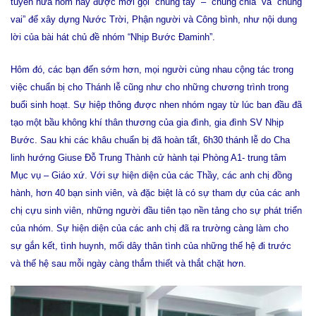
tuyên hứa hôm nay được mời gọi “chung tay” – “chung chia” và “chung
vai” để xây dựng Nước Trời, Phận người và Công bình, như nội dung
lời của bài hát chủ đề nhóm “Nhịp Bước Đaminh”.
Hôm đó, các bạn đến sớm hơn, mọi người cùng nhau cộng tác trong
việc chuẩn bị cho Thánh lễ cũng như cho những chương trình trong
buổi sinh hoạt. Sự hiệp thông được nhen nhóm ngay từ lúc ban đầu đã
tạo một bầu không khí thân thương của gia đình, gia đình SV Nhịp
Bước. Sau khi các khâu chuẩn bị đã hoàn tất, 6h30 thánh lễ do Cha
linh hướng Giuse Đỗ Trung Thành cử hành tại Phòng A1- trung tâm
Mục vụ – Giáo xứ. Với sự hiện diện của các Thầy, các anh chị đồng
hành, hơn 40 bạn sinh viên, và đặc biệt là có sự tham dự của các anh
chị cựu sinh viên, những người đầu tiên tạo nền tảng cho sự phát triển
của nhóm. Sự hiện diện của các anh chị đã ra trường càng làm cho
sự gắn kết, tình huynh, mối dây thân tình của những thế hệ đi trước
và thế hệ sau mỗi ngày càng thắm thiết và thắt chặt hơn.