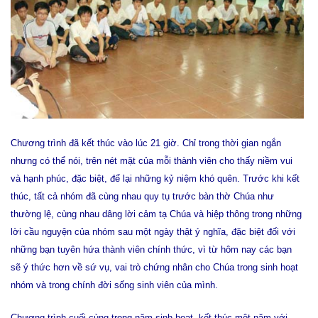
Chương trình đã kết thúc vào lúc 21 giờ. Chỉ trong thời gian ngắn
nhưng có thể nói, trên nét mặt của mỗi thành viên cho thấy niềm vui
và hạnh phúc, đặc biệt, để lại những kỷ niệm khó quên. Trước khi kết
thúc, tất cả nhóm đã cùng nhau quy tụ trước bàn thờ Chúa như
thường lệ, cùng nhau dâng lời cảm tạ Chúa và hiệp thông trong những
lời cầu nguyện của nhóm sau một ngày thật ý nghĩa, đặc biệt đối với
những bạn tuyên hứa thành viên chính thức, vì từ hôm nay các bạn
sẽ ý thức hơn về sứ vụ, vai trò chứng nhân cho Chúa trong sinh hoạt
nhóm và trong chính đời sống sinh viên của mình.
Chương trình cuối cùng trong năm sinh hoạt, kết thúc một năm với