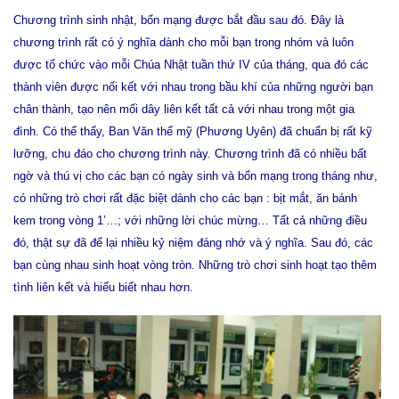
Chương trình sinh nhật, bổn mạng được bắt đầu sau đó. Đây là
chương trình rất có ý nghĩa dành cho mỗi bạn trong nhóm và luôn
được tổ chức vào mỗi Chúa Nhật tuần thứ IV của tháng, qua đó các
thành viên được nối kết với nhau trong bầu khí của những người bạn
chân thành, tạo nên mối dây liên kết tất cả với nhau trong một gia
đình. Có thể thấy, Ban Văn thể mỹ (Phương Uyên) đã chuẩn bị rất kỹ
lưỡng, chu đáo cho chương trình này. Chương trình đã có nhiều bất
ngờ và thú vị cho các bạn có ngày sinh và bổn mạng trong tháng như,
có những trò chơi rất đặc biệt dành cho các bạn : bịt mắt, ăn bánh
kem trong vòng 1’…; với những lời chúc mừng… Tất cả những điều
đó, thật sự đã để lại nhiều kỷ niệm đáng nhớ và ý nghĩa. Sau đó, các
bạn cùng nhau sinh hoạt vòng tròn. Những trò chơi sinh hoạt tạo thêm
tình liên kết và hiểu biết nhau hơn.