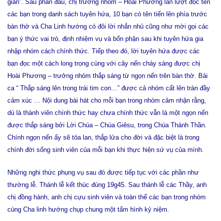
gian”. Sau phần đầu, chị trưởng nhóm – Hoài Phương lần lượt đọc tên
các bạn trong danh sách tuyên hứa, 10 bạn có tên tiến lên phía trước
bàn thờ và Cha Linh hướng có đôi lời nhắn nhủ cũng như mời gọi các
bạn ý thức vai trò, định nhiệm vụ và bổn phận sau khi tuyên hứa gia
nhập nhóm cách chính thức. Tiếp theo đó, lời tuyên hứa được các
bạn đọc một cách long trọng cùng với cây nến cháy sáng được chị
Hoài Phương – trưởng nhóm thắp sáng từ ngọn nến trên bàn thờ. Bài
ca “ Thắp sáng lên trong trái tim con…” được cả nhóm cất lên tràn đầy
cảm xúc … Nội dung bài hát cho mỗi bạn trong nhóm cảm nhận rằng,
dù là thành viên chính thức hay chưa chính thức vẫn là một ngọn nến
được thắp sáng bởi Lời Chúa – Chúa Giêsu, trong Chúa Thánh Thần.
Chính ngọn nến ấy sẽ tỏa lan, thắp lửa cho đời và đặc biệt là trong
chính đời sống sinh viên của mỗi bạn khi thực hiện sứ vụ của mình.
Những nghi thức phụng vụ sau đó được tiếp tục với các phần như
thường lễ. Thánh lễ kết thúc đúng 19g45. Sau thánh lễ các Thầy, anh
chị đồng hành, anh chị cựu sinh viên và toàn thể các bạn trong nhóm
cùng Cha linh hướng chụp chung một tấm hình kỷ niệm.