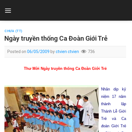
Skip
to
content
CHƯA (TT)
Ngày truyền thống Ca Đoàn Giới Trẻ
Posted on
06/05/2009
by
ctvien ctvien
736
Thư Mời
Ngày truyền thống Ca Đoàn Giới Trẻ
Nhân dịp kỷ
niệm 17 năm
thành lập
Thánh Lễ Giới
Trẻ và Ca
đoàn Giới Trẻ