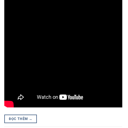
ĐỌC THÊM
→