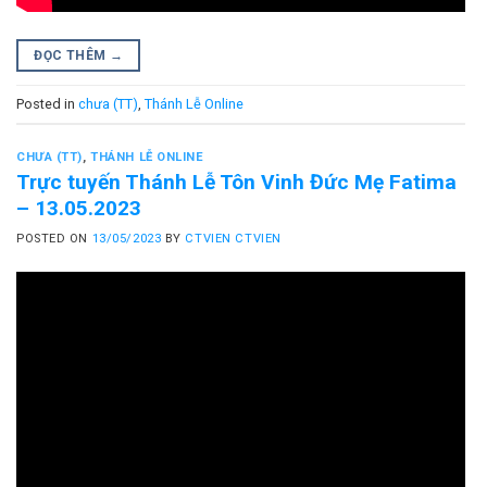
ĐỌC THÊM
→
Posted in
chưa (TT)
,
Thánh Lễ Online
CHƯA (TT)
,
THÁNH LỄ ONLINE
Trực tuyến Thánh Lễ Tôn Vinh Đức Mẹ Fatima
– 13.05.2023
POSTED ON
13/05/2023
BY
CTVIEN CTVIEN