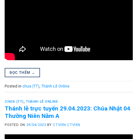
ĐỌC THÊM
→
Posted in
chưa (TT)
,
Thánh Lễ Online
CHƯA (TT)
,
THÁNH LỄ ONLINE
Thánh lễ trực tuyến 29.04.2023: Chúa Nhật 04
Thường Niên Năm A
POSTED ON
29/04/2023
BY
CTVIEN CTVIEN