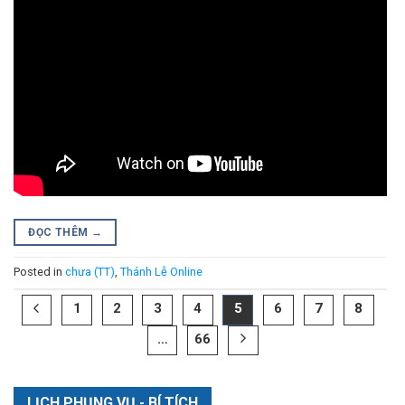
ĐỌC THÊM
→
Posted in
chưa (TT)
,
Thánh Lễ Online
1
2
3
4
5
6
7
8
…
66
LỊCH PHỤNG VỤ - BÍ TÍCH