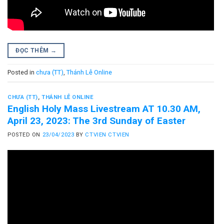
ĐỌC THÊM
→
Posted in
chưa (TT)
,
Thánh Lễ Online
CHƯA (TT)
,
THÁNH LỄ ONLINE
English Holy Mass Livestream AT 10.30 AM,
April 23, 2023: The 3rd Sunday of Easter
POSTED ON
23/04/2023
BY
CTVIEN CTVIEN