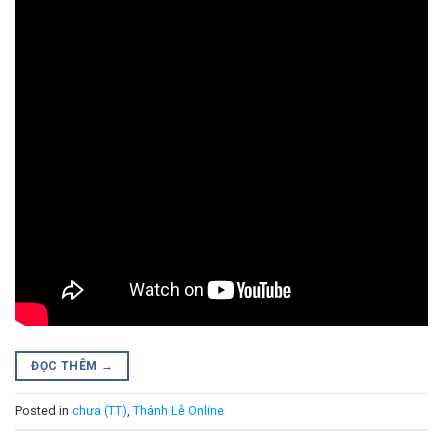
ĐỌC THÊM
→
Posted in
chưa (TT)
,
Thánh Lễ Online