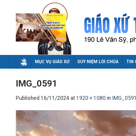
Skip
to
content
MỤC VỤ GIÁO XỨ
SUY NIỆM LỜI CHÚA
TIN 
IMG_0591
Published
16/11/2024
at
1920 × 1080
in
IMG_059