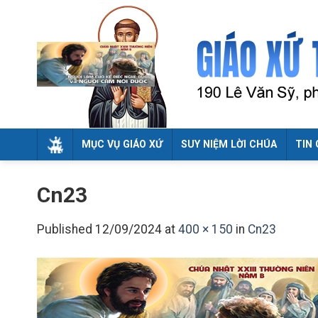
Skip
to
content
MỤC VỤ GIÁO XỨ
SUY NIỆM LỜI CHÚA
TIN 
Cn23
Published
12/09/2024
at
400 × 150
in
Cn23