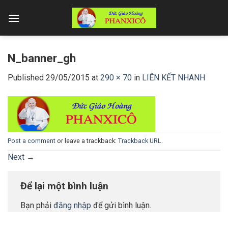
Skip
to
content
N_banner_gh
Published
29/05/2015
at
290 × 70
in
LIÊN KẾT NHANH
Post a comment
or leave a trackback:
Trackback URL
.
Next
→
Để lại một bình luận
Bạn phải
đăng nhập
để gửi bình luận.