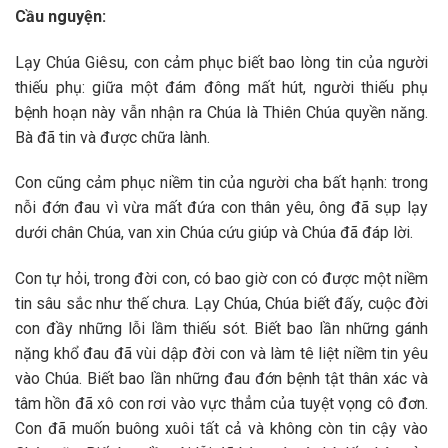
Cầu nguyện:
Lạy Chúa Giêsu, con cảm phục biết bao lòng tin của người
thiếu phụ: giữa một đám đông mất hút, người thiếu phụ
bệnh hoạn này vẫn nhận ra Chúa là Thiên Chúa quyền năng.
Bà đã tin và được chữa lành.
Con cũng cảm phục niềm tin của người cha bất hạnh: trong
nỗi đớn đau vì vừa mất đứa con thân yêu, ông đã sụp lạy
dưới chân Chúa, van xin Chúa cứu giúp và Chúa đã đáp lời.
Con tự hỏi, trong đời con, có bao giờ con có được một niềm
tin sâu sắc như thế chưa. Lạy Chúa, Chúa biết đấy, cuộc đời
con đầy những lỗi lầm thiếu sót. Biết bao lần những gánh
nặng khổ đau đã vùi dập đời con và làm tê liệt niềm tin yêu
vào Chúa. Biết bao lần những đau đớn bệnh tật thân xác và
tâm hồn đã xô con rơi vào vực thẳm của tuyệt vọng cô đơn.
Con đã muốn buông xuôi tất cả và không còn tin cậy vào