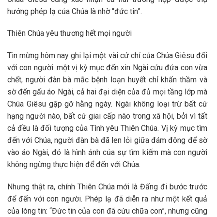
hưởng phép lạ của Chúa là nhờ “đức tin”.
Thiên Chúa yêu thương hết mọi người
Tin mừng hôm nay ghi lại một vài cử chỉ của Chúa Giêsu đối
với con người: một vị kỳ mục đến xin Ngài cứu đứa con vừa
chết, người đàn bà mắc bệnh loạn huyết chỉ khấn thầm và
sờ đến gấu áo Ngài, cả hai đại diện của đủ mọi tầng lớp mà
Chúa Giêsu gặp gỡ hằng ngày. Ngài không loại trừ bất cứ
hạng người nào, bất cứ giai cấp nào trong xã hội, bởi vì tất
cả đều là đối tượng của Tình yêu Thiên Chúa. Vị kỳ mục tìm
đến với Chúa, người đàn bà đã len lỏi giữa đám đông để sờ
vào áo Ngài, đó là hình ảnh của sự tìm kiếm mà con người
không ngừng thực hiện để đến với Chúa.
Nhưng thật ra, chính Thiên Chúa mới là Đấng đi bước trước
để đến với con người. Phép lạ đã diễn ra như một kết quả
của lòng tin: “Đức tin của con đã cứu chữa con”, nhưng cũng