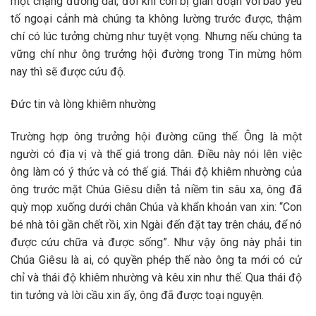
một chặng đường dài, đôi khi còn bị gián đoạn với bao yếu
tố ngoại cảnh mà chúng ta không lường trước được, thậm
chí có lúc tưởng chừng như tuyệt vọng. Nhưng nếu chúng ta
vững chí như ông trưởng hội đường trong Tin mừng hôm
nay thì sẽ được cứu độ.
Đức tin và lòng khiêm nhường
Trường hợp ông trưởng hội đường cũng thế. Ông là một
người có địa vị và thế giá trong dân. Điều này nói lên việc
ông làm có ý thức và có thế giá. Thái độ khiêm nhường của
ông trước mặt Chúa Giêsu diễn tả niềm tin sâu xa, ông đã
quỳ mọp xuống dưới chân Chúa và khẩn khoản van xin: “Con
bé nhà tôi gần chết rồi, xin Ngài đến đặt tay trên cháu, để nó
được cứu chữa và được sống”. Như vậy ông này phải tin
Chúa Giêsu là ai, có quyền phép thế nào ông ta mới có cử
chỉ và thái độ khiêm nhường và kêu xin như thế. Qua thái độ
tin tưởng và lời cầu xin ấy, ông đã được toại nguyện.