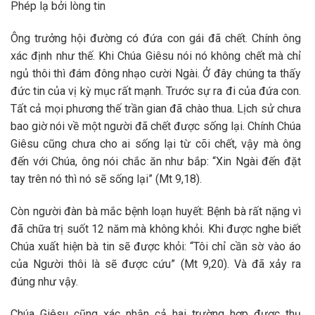
Phép lạ bởi lòng tin
Ông trưởng hội đường có đứa con gái đã chết. Chính ông
xác định như thế. Khi Chúa Giêsu nói nó không chết mà chỉ
ngủ thôi thì đám đông nhạo cười Ngài. Ở đây chúng ta thấy
đức tin của vị kỳ mục rất mạnh. Trước sự ra đi của đứa con.
Tất cả mọi phương thế trần gian đã chào thua. Lịch sử chưa
bao giờ nói về một người đã chết được sống lại. Chính Chúa
Giêsu cũng chưa cho ai sống lại từ cõi chết, vậy mà ông
đến với Chúa, ông nói chắc ăn như bắp: “Xin Ngài đến đặt
tay trên nó thì nó sẽ sống lại” (Mt 9,18).
Còn người đàn bà mắc bệnh loạn huyết: Bệnh bà rất nặng vì
đã chữa trị suốt 12 năm mà không khỏi. Khi được nghe biết
Chúa xuất hiện bà tin sẽ được khỏi: “Tôi chỉ cần sờ vào áo
của Người thôi là sẽ được cứu” (Mt 9,20). Và đã xảy ra
đúng như vậy.
Chúa Giêsu cũng xác nhận cả hai trường hợp được thụ