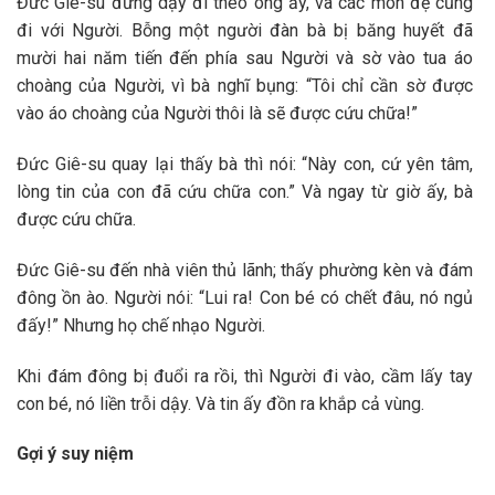
Đức Giê-su đứng dậy đi theo ông ấy, và các môn đệ cũng
đi với Người. Bỗng một người đàn bà bị băng huyết đã
mười hai năm tiến đến phía sau Người và sờ vào tua áo
choàng của Người, vì bà nghĩ bụng: “Tôi chỉ cần sờ được
vào áo choàng của Người thôi là sẽ được cứu chữa!”
Đức Giê-su quay lại thấy bà thì nói: “Này con, cứ yên tâm,
lòng tin của con đã cứu chữa con.” Và ngay từ giờ ấy, bà
được cứu chữa.
Đức Giê-su đến nhà viên thủ lãnh; thấy phường kèn và đám
đông ồn ào. Người nói: “Lui ra! Con bé có chết đâu, nó ngủ
đấy!” Nhưng họ chế nhạo Người.
Khi đám đông bị đuổi ra rồi, thì Người đi vào, cầm lấy tay
con bé, nó liền trỗi dậy. Và tin ấy đồn ra khắp cả vùng.
Gợi ý suy niệm