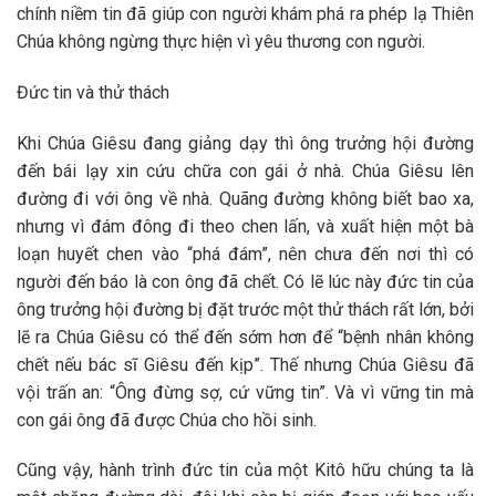
chính niềm tin đã giúp con người khám phá ra phép lạ Thiên
Chúa không ngừng thực hiện vì yêu thương con người.
Đức tin và thử thách
Khi Chúa Giêsu đang giảng dạy thì ông trưởng hội đường
đến bái lạy xin cứu chữa con gái ở nhà. Chúa Giêsu lên
đường đi với ông về nhà. Quãng đường không biết bao xa,
nhưng vì đám đông đi theo chen lấn, và xuất hiện một bà
loạn huyết chen vào “phá đám”, nên chưa đến nơi thì có
người đến báo là con ông đã chết. Có lẽ lúc này đức tin của
ông trưởng hội đường bị đặt trước một thử thách rất lớn, bởi
lẽ ra Chúa Giêsu có thể đến sớm hơn để “bệnh nhân không
chết nếu bác sĩ Giêsu đến kịp”. Thế nhưng Chúa Giêsu đã
vội trấn an: “Ông đừng sợ, cứ vững tin”. Và vì vững tin mà
con gái ông đã được Chúa cho hồi sinh.
Cũng vậy, hành trình đức tin của một Kitô hữu chúng ta là