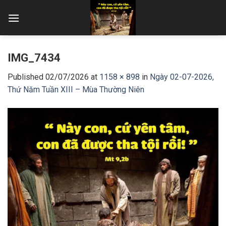
Skip
to
content
IMG_7434
Published
02/07/2026
at
1158 × 898
in
Ngày 02-07-2026,
Thứ Năm Tuần XIII – Mùa Thường Niên