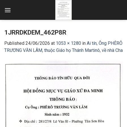
Skip
to
content
1JRRDKDEM_462P8R
Published
24/06/2026
at
1053 × 1280
in
Ai tín, Ông PHÊRÔ
TRƯƠNG VĂN LÂM, thuộc Giáo họ Thánh Martinô, về nhà Cha