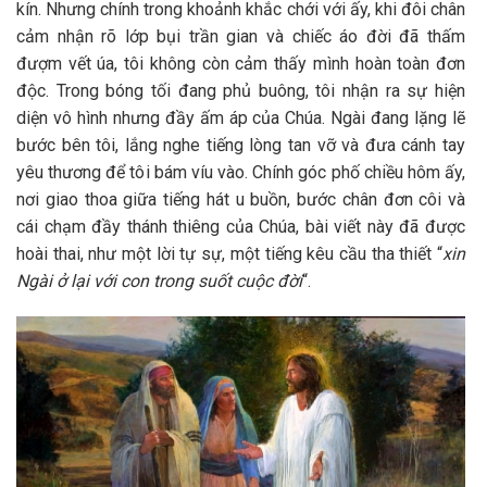
kín. Nhưng chính trong khoảnh khắc chới với ấy, khi đôi chân
cảm nhận rõ lớp bụi trần gian và chiếc áo đời đã thấm
đượm vết úa, tôi không còn cảm thấy mình hoàn toàn đơn
độc. Trong bóng tối đang phủ buông, tôi nhận ra sự hiện
diện vô hình nhưng đầy ấm áp của Chúa. Ngài đang lặng lẽ
bước bên tôi, lắng nghe tiếng lòng tan vỡ và đưa cánh tay
yêu thương để tôi bám víu vào. Chính góc phố chiều hôm ấy,
nơi giao thoa giữa tiếng hát u buồn, bước chân đơn côi và
cái chạm đầy thánh thiêng của Chúa, bài viết này đã được
hoài thai, như một lời tự sự, một tiếng kêu cầu tha thiết “
xin
Ngài ở lại với con trong suốt cuộc đời
“.