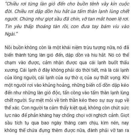
“Chiều rơi từng làn gió đến cho buồn tênh vây kín cuộc
đời. Chiều rơi dập dồn hiu hắt ùa tấm thân lạnh lùng chết
người. Chừng như giọt sầu đã chín, vỡ tan mắt hoen lệ rơi.
Tin yêu thấp thoáng tàn rồi, con đưa tay bám víu vào
Ngài.”
Nỗi buồn không còn là một khái niệm trừu tượng nữa, nó đã
biến thành từng làn gió đến, dập dồn và hiu hắt. Nó có thể
chạm vào được, cảm nhận được qua cái lạnh buốt thấu
xương. Cái lạnh ở đây không phải do thời tiết, mà là cái lạnh
của lòng người, cái lạnh của sự thờ ơ, của sự thất vọng. Khi
một người rơi vào khủng hoảng, những biến cố dồn dập kéo
đến như những làn gió độc, tấn công vào tấm thân lạnh lùng
chết người. Sự mệt mỏi về tinh thần kéo theo sự suy sụp về
thể xác. Con người ta cảm thấy kiệt quệ, không còn chút sức
lực nào để phản kháng hay chống chọi với nghịch cảnh. Giọt
sầu tích tụ qua bao ngày tháng cam chịu, kìm nén, nay
không thể chứa đựng thêm được nữa, đành phải vỡ tan ra