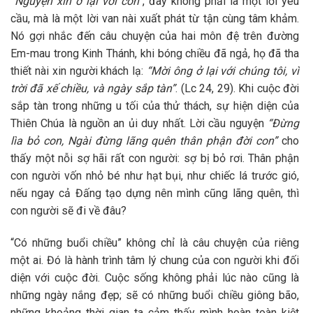
“Nguyện xin ở lại với con”
, đây không phải là một lời yêu
cầu, mà là một lời van nài xuất phát từ tận cùng tâm khảm.
Nó gợi nhắc đến câu chuyện của hai môn đệ trên đường
Em-mau trong Kinh Thánh, khi bóng chiều đã ngả, họ đã tha
thiết nài xin người khách lạ:
“Mời ông ở lại với chúng tôi, vì
trời đã xế chiều, và ngày sắp tàn”
. (Lc 24, 29). Khi cuộc đời
sắp tàn trong những u tối của thử thách, sự hiện diện của
Thiên Chúa là nguồn an ủi duy nhất. Lời cầu nguyện
“Đừng
lìa bỏ con, Ngài đừng lãng quên thân phận đời con”
cho
thấy một nỗi sợ hãi rất con người: sợ bị bỏ rơi. Thân phận
con người vốn nhỏ bé như hạt bụi, như chiếc lá trước gió,
nếu ngay cả Đấng tạo dựng nên mình cũng lãng quên, thì
con người sẽ đi về đâu?
“Có những buổi chiều” không chỉ là câu chuyện của riêng
một ai. Đó là hành trình tâm lý chung của con người khi đối
diện với cuộc đời. Cuộc sống không phải lúc nào cũng là
những ngày nắng đẹp; sẽ có những buổi chiều giông bão,
những khoảng thời gian ta cảm thấy mình hoàn toàn kiệt