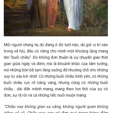
Mỗi người chúng ta, dù đang ở độ tuổi nào, dù giữ vị trí nào
trong xã hội, đều có riêng cho mình một khoảng lặng mang
tên “buổi chiều”. Đó không đơn thuần là sự chuyển giao thời
gian giữa ngày và đêm, mà là khoảnh khắc của tâm tưởng,
nơi những bộn bề tạm lắng xuống để nhường chỗ cho những
suy tư sâu kín nhất. Có những buổi chiều bình yên, có những
buổi chiều rực rỡ nắng vàng, nhưng cũng có những buổi
chiều… dài đến mênh mang, mang theo hơi thở của sự cô
đơn, sự rã rời và cả những tiếc nuối muộn màng.
“Chiều nay không gian xa vắng, không người quen không
tiếng vỗ về. Chiều nay con cô đơn quá trong bóng đêm