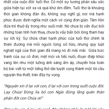
nhất của cuộc đời: tuổi thơ. Có một sự tương phản sâu sắc
giữa hiện tại xót xa và quá khứ êm đềm. Tuổi thơ là khoảng
thời gian không đắn đo, không suy nghĩ gì, nơi mà hạnh
phúc được định nghĩa một cách vô cùng đơn giản. Tâm hồn
đứa trẻ thuở ấy trong như suối mát. Nó chưa bị vẩn đục bởi
những toan tính hơn thua, chưa bị vấy bẩn bởi lòng tham hay
sự ích kỷ. Sự chứa chan hạnh phúc của tuổi thơ chính là
thiên đường mà mỗi người từng sở hữu, nhưng quy luật
nghiệt ngã của thời gian đã mang nó đi mãi mãi.
Giữa bức
tranh của sự cô đơn, mệt mỏi và tiếc nuối, đoạn điệp khúc
vang lên như một luồng ánh sáng ấm áp, chuyển hóa toàn
bộ bài viết từ một tiếng thở dài tuyệt vọng thành một lời cầu
nguyện tha thiết, tràn đầy hy vọng.
“Nguyện xin ở lại với con, ở lại với con trong suốt cuộc đời.
Lạy Chúa! Đừng lìa bỏ con Ngài đừng lãng quên thân
phận đời con Chúa ơi!”