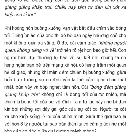
giăng giăng khắp trời. Chiều nay tâm tư đan kín xót xa
kiếp con lẻ loi.”
Khi hoàng hôn buông xuống, vạn vật bắt đầu chìm vào bóng
tối. Tiếng ồn ào của phố thị xô bồ ban ngày nhường chỗ cho
một không gian xa vắng. Ở đó, cái cảm giác
“không người
quen, không tiếng vỗ về”
trở nên rõ rệt hơn bao giờ hết. Con
người hiện đại thường tự hào về sự kết nối: chúng ta có
hàng ngàn bạn bè trên mạng xã hội, có hàng trăm mối quan
hệ xã giao, nhưng khi màn đêm chuẩn bị buông xuống, giữa
bốn bức tường, sự cô đơn vẫn là thứ cảm giác chân thật
nhất, bủa vây và bóp nghẹt tâm hồn. Cái
“bóng đêm giăng
giăng khắp trời”
không chỉ là bóng tối của tự nhiên, mà
chính là bóng tối của sự vô định. Tâm tư lúc này như bị đan
kín bởi những sợi dây gai góc của sự xót xa. Người ta xót
xa cho kiếp sống lẻ loi của chính mình. Giữa thế giới bao la
với hơn 8 tỷ người, tại sao bản thân lại có cảm giác như một
hòn đảo cô độc giữa đại dương mênh mông?