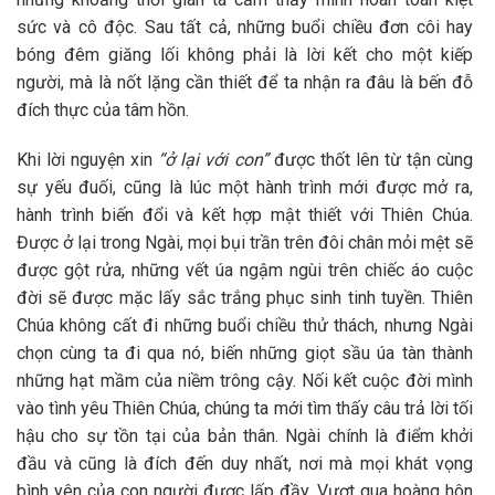
sức và cô độc. Sau tất cả, những buổi chiều đơn côi hay
bóng đêm giăng lối không phải là lời kết cho một kiếp
người, mà là nốt lặng cần thiết để ta nhận ra đâu là bến đỗ
đích thực của tâm hồn.
Khi lời nguyện xin
“ở lại với con”
được thốt lên từ tận cùng
sự yếu đuối, cũng là lúc một hành trình mới được mở ra,
hành trình biến đổi và kết hợp mật thiết với Thiên Chúa.
Được ở lại trong Ngài, mọi bụi trần trên đôi chân mỏi mệt sẽ
được gột rửa, những vết úa ngậm ngùi trên chiếc áo cuộc
đời sẽ được mặc lấy sắc trắng phục sinh tinh tuyền. Thiên
Chúa không cất đi những buổi chiều thử thách, nhưng Ngài
chọn cùng ta đi qua nó, biến những giọt sầu úa tàn thành
những hạt mầm của niềm trông cậy. Nối kết cuộc đời mình
vào tình yêu Thiên Chúa, chúng ta mới tìm thấy câu trả lời tối
hậu cho sự tồn tại của bản thân. Ngài chính là điểm khởi
đầu và cũng là đích đến duy nhất, nơi mà mọi khát vọng
bình yên của con người được lấp đầy. Vượt qua hoàng hôn