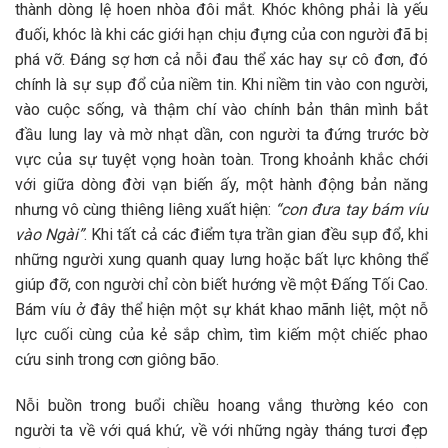
thành dòng lệ hoen nhòa đôi mắt. Khóc không phải là yếu
đuối, khóc là khi các giới hạn chịu đựng của con người đã bị
phá vỡ. Đáng sợ hơn cả nỗi đau thể xác hay sự cô đơn, đó
chính là sự sụp đổ của niềm tin. Khi niềm tin vào con người,
vào cuộc sống, và thậm chí vào chính bản thân mình bắt
đầu lung lay và mờ nhạt dần, con người ta đứng trước bờ
vực của sự tuyệt vọng hoàn toàn. Trong khoảnh khắc chới
với giữa dòng đời vạn biến ấy, một hành động bản năng
nhưng vô cùng thiêng liêng xuất hiện:
“con đưa tay bám víu
vào Ngài”
. Khi tất cả các điểm tựa trần gian đều sụp đổ, khi
những người xung quanh quay lưng hoặc bất lực không thể
giúp đỡ, con người chỉ còn biết hướng về một Đấng Tối Cao.
Bám víu ở đây thể hiện một sự khát khao mãnh liệt, một nỗ
lực cuối cùng của kẻ sắp chìm, tìm kiếm một chiếc phao
cứu sinh trong cơn giông bão.
Nỗi buồn trong buổi chiều hoang vắng thường kéo con
người ta về với quá khứ, về với những ngày tháng tươi đẹp