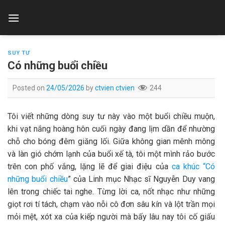
Skip
to
content
SUY TƯ
Có những buổi chiều
Posted on
24/05/2026
by
ctvien ctvien
244
Tôi viết những dòng suy tư này vào một buổi chiều muộn,
khi vạt nắng hoàng hôn cuối ngày đang lịm dần để nhường
chỗ cho bóng đêm giăng lối. Giữa không gian mênh mông
và làn gió chớm lạnh của buổi xế tà, tôi một mình rảo bước
trên con phố vắng, lặng lẽ để giai điệu của
ca khúc “Có
những buổi chiều
” của Linh mục Nhạc sĩ Nguyễn Duy vang
lên trong chiếc tai nghe. Từng lời ca, nốt nhạc như những
giọt rơi tí tách, chạm vào nỗi cô đơn sâu kín và lột trần mọi
mỏi mệt, xót xa của kiếp người mà bấy lâu nay tôi cố giấu