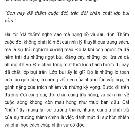
“Con nay đã thấm cuộc đời, trên đôi chân chất lớp bụi
trần.”
Hai từ “đã thấm” nghe sao mà nặng nề và đau đớn. Thấm
cuộc đời không phải là một cái nhìn lý thuyết qua trang sách,
mà là sự trải nghiệm xương máu. Đó là khi con người ta đã
nếm trải đủ những ngọt bùi, đắng cay, những lọc lừa và cả
những đổ vỡ. Đôi chân từng một thời kiêu hãnh bước đi, nay
đã chất lớp bụi trần. Lớp bụi ấy là gì? Đó là những lo toan
cơm áo gạo tiền, là những vết sẹo của những lần vấp ngã, là
gánh nặng của trách nhiệm và những kỳ vọng. Bước đi trên
đường đời càng dài, đôi chân càng trĩu nặng, và cái nhìn về
cuộc sống không còn màu hồng như thuở ban đầu. Cái
“thấm” ấy mang lại sự trưởng thành, nhưng cái giá phải trả
của sự trưởng thành chính là việc đánh mất đi sự hồn nhiên
và phải học cách chấp nhận sự cô độc.