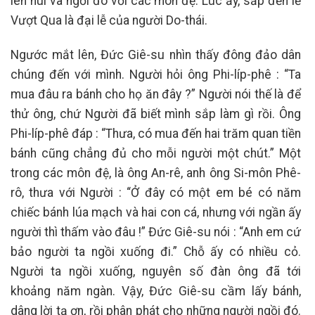
lên núi và ngồi đó với các môn đệ. Lúc ấy, sắp đến lễ
Vượt Qua là đại lễ của người Do-thái.
Ngước mắt lên, Đức Giê-su nhìn thấy đông đảo dân
chúng đến với mình. Người hỏi ông Phi-líp-phê : “Ta
mua đâu ra bánh cho họ ăn đây ?” Người nói thế là để
thử ông, chứ Người đã biết mình sắp làm gì rồi. Ông
Phi-líp-phê đáp : “Thưa, có mua đến hai trăm quan tiền
bánh cũng chẳng đủ cho mỗi người một chút.” Một
trong các môn đệ, là ông An-rê, anh ông Si-môn Phê-
rô, thưa với Người : “Ở đây có một em bé có năm
chiếc bánh lúa mạch và hai con cá, nhưng với ngần ấy
người thì thấm vào đâu !” Đức Giê-su nói : “Anh em cứ
bảo người ta ngồi xuống đi.” Chỗ ấy có nhiều cỏ.
Người ta ngồi xuống, nguyên số đàn ông đã tới
khoảng năm ngàn. Vậy, Đức Giê-su cầm lấy bánh,
dâng lời tạ ơn, rồi phân phát cho những người ngồi đó.