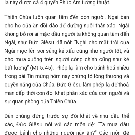
lạ này được cả 4 quyển Phúc Âm tường thuật.
Thiên Chúa luôn quan tâm đến con người. Ngài ban
cho họ của ăn dồi dào để dưỡng nuôi thân xác. Ngài
không bỏ rơi ai mặc dầu người ta không quan tâm đến
Ngài, như Đức Giêsu đã nói: “Ngài cho mặt trời của
Ngài mọc lên soi sáng kẻ xấu cũng như người tốt, và
cho mưa xuống trên người công chính cũng như kẻ
bất lương” (Mt 5, 45). Phép lạ làm cho bánh hoá nhiều
trong bài Tin mừng hôm nay chứng tỏ lòng thương và
quyền năng của Chúa. Đức Giêsu làm phép lạ để thoả
mãn cấp thời cơn đói khát phần xác của con người và
sự quan phòng của Thiên Chúa.
Dân chúng đứng trước sự đói khát về nhu cầu thể
xác, Đức Giêsu nói với các môn đệ: “Ta mua đâu
được bánh cho những người này ăn?” Các môn đệ