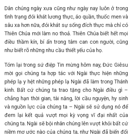
Dân chúng ngày xưa cũng như ngày nay luôn ở trong
tình trạng đói khát lương thực, áo quần, thuốc men và
sâu xa hơn nữa, đói khát sự sống đích thực mà chỉ có
Thiên Chúa mới làm no thoả. Thiên Chúa biết hết mọi
điều thầm kín, bí ẩn trong tâm can con người, cũng
như biết rõ những nhu cầu thiết yếu của họ.
Tóm lại trong sứ điệp Tin mừng hôm nay, Đức Giêsu
mời gọi chúng ta hợp tác với Ngài thực hiện những
phép lạ y hệt những phép lạ Ngài đã làm trong Thánh
kinh. Bất cứ chúng ta trao tặng cho Ngài điều gì –
chẳng hạn thời gian, tài năng, lời cầu nguyện, hy sinh
và nguồn lực của chúng ta – Ngài sẽ sử dụng nó để
đem lại kết quả vượt mọi kỳ vọng vĩ đại nhất của
chúng ta. Ngài sẽ bội nhân chúng lên vượt khỏi bất cứ
niềm mơ ước nào của chúng ta, như Ngài đã biến đổi