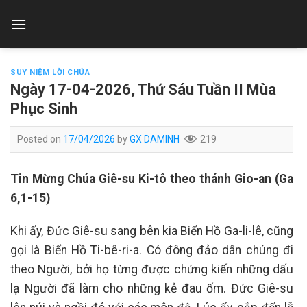
Skip
to
content
SUY NIỆM LỜI CHÚA
Ngày 17-04-2026, Thứ Sáu Tuần II Mùa
Phục Sinh
Posted on
17/04/2026
by
GX DAMINH
219
Tin Mừng Chúa Giê-su Ki-tô theo thánh Gio-an (Ga
6,1-15)
Khi ấy, Đức Giê-su sang bên kia Biển Hồ Ga-li-lê, cũng
gọi là Biển Hồ Ti-bê-ri-a. Có đông đảo dân chúng đi
theo Người, bởi họ từng được chứng kiến những dấu
lạ Người đã làm cho những kẻ đau ốm. Đức Giê-su