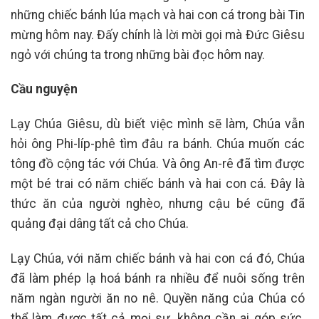
những chiếc bánh lúa mạch và hai con cá trong bài Tin
mừng hôm nay. Đấy chính là lời mời gọi mà Đức Giêsu
ngỏ với chúng ta trong những bài đọc hôm nay.
Cầu nguyện
Lạy Chúa Giêsu, dù biết việc mình sẽ làm, Chúa vẫn
hỏi ông Phi-líp-phê tìm đâu ra bánh. Chúa muốn các
tông đồ cộng tác với Chúa. Và ông An-rê đã tìm được
một bé trai có năm chiếc bánh và hai con cá. Đây là
thức ăn của người nghèo, nhưng cậu bé cũng đã
quảng đại dâng tất cả cho Chúa.
Lạy Chúa, với năm chiếc bánh và hai con cá đó, Chúa
đã làm phép lạ hoá bánh ra nhiều để nuôi sống trên
năm ngàn người ăn no nê. Quyền năng của Chúa có
thể làm được tất cả mọi sự, không cần ai góp sức.