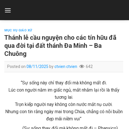
Skip
to
content
MỤC VỤ GIÁO XỨ
Thánh lễ cầu nguyện cho các tín hữu đã
qua đời tại đất thánh Đa Minh – Ba
Chuông
Posted on
08/11/2025
by
ctvien ctvien
642
“Sự sống này chỉ thay đổi mà không mất đi.
Lúc con người nằm im giấc ngủ, mắt nhắm lại rồi là thấy
tương lai.
Trọn kiếp người nay không còn nước mắt nụ cười.
Nhưng con tin rằng ngày mai trong Chúa, chẳng có nỗi buồn
đẹp mãi niềm vui”
(Sự sống thay đổi mà không mất đi – Phanxico)