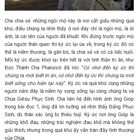
Cha chia sẻ: những ngôi mộ này là nơi cất giấu những quá
khứ, điều chúng ta nhìn thấy ở nơi đây chỉ là ngôi mộ, là di
ảnh, là cái tên của người đã khuất. Khi đứng trước ngôi mộ
của người thân quen thì ký ức lại ùa về, trong ký ức đó có
thể là niềm thương, là gắn bó, là chia sẻ và có cả tiếc nuối.
Mỗi ký ức được khơi lại trên hết là với tinh thần tri ân, như
Đức Thánh Cha Phanxicô đã nói: “
Có nhớ đến ký ức thì
chúng ta mới biết tri ân, có nhớ đến ký ức thì chúng ta mới
biết sống cho hiện tại này
”. Ký ức và quá khứ cùng những
người nằm đây là niềm hy vọng sống lại cùng chúng ta và
Chúa Giêsu Phục Sinh. Cha liên hệ đến hình ảnh ông Gióp
trong bài đọc 1, ông đã tin tưởng sẽ nhìn thấy Đấng Phục
Sinh, dù thân xác ông bị thiêu huỷ. Ký ức nơi ông Gióp là
những khổ đau, những trải nghiệm đau khổ mà không thể
giải thích, nhưng trong quá khứ ấy vẫn tràn đầy tình thương
của Chúa.