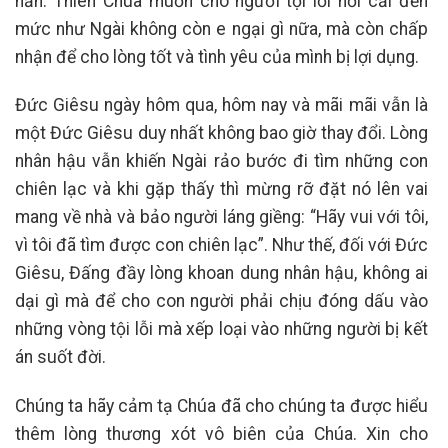
năn. Thiên Chúa muốn cho người tội lỗi hối cải đến
mức như Ngài không còn e ngại gì nữa, mà còn chấp
nhận để cho lòng tốt và tình yêu của mình bị lợi dụng.
Đức Giêsu ngày hôm qua, hôm nay và mãi mãi vẫn là
một Đức Giêsu duy nhất không bao giờ thay đổi. Lòng
nhân hậu vẫn khiến Ngài rảo bước đi tìm những con
chiên lạc và khi gặp thấy thì mừng rỡ đặt nó lên vai
mang về nhà và bảo người láng giềng: “Hãy vui với tôi,
vì tôi đã tìm được con chiên lạc”. Như thế, đối với Đức
Giêsu, Đấng đầy lòng khoan dung nhân hậu, không ai
dại gì mà để cho con người phải chịu đóng dấu vào
những vòng tội lỗi mà xếp loại vào những người bị kết
án suốt đời.
Chúng ta hãy cảm tạ Chúa đã cho chúng ta được hiểu
thêm lòng thương xót vô biên của Chúa. Xin cho