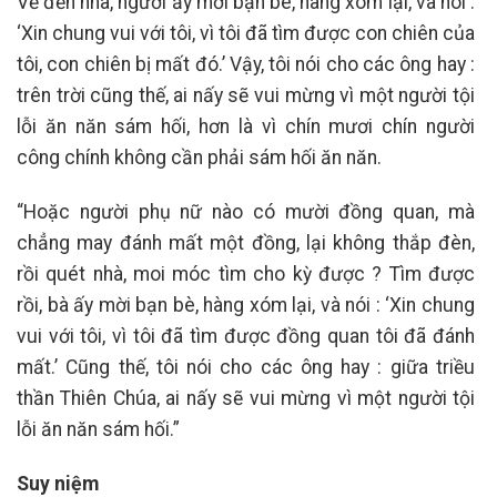
Về đến nhà, người ấy mời bạn bè, hàng xóm lại, và nói :
‘Xin chung vui với tôi, vì tôi đã tìm được con chiên của
tôi, con chiên bị mất đó.’ Vậy, tôi nói cho các ông hay :
trên trời cũng thế, ai nấy sẽ vui mừng vì một người tội
lỗi ăn năn sám hối, hơn là vì chín mươi chín người
công chính không cần phải sám hối ăn năn.
“Hoặc người phụ nữ nào có mười đồng quan, mà
chẳng may đánh mất một đồng, lại không thắp đèn,
rồi quét nhà, moi móc tìm cho kỳ được ? Tìm được
rồi, bà ấy mời bạn bè, hàng xóm lại, và nói : ‘Xin chung
vui với tôi, vì tôi đã tìm được đồng quan tôi đã đánh
mất.’ Cũng thế, tôi nói cho các ông hay : giữa triều
thần Thiên Chúa, ai nấy sẽ vui mừng vì một người tội
lỗi ăn năn sám hối.”
Suy niệm