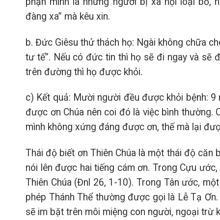
phận mình là những người bị xã hội loại bỏ
đàng xa” mà kêu xin.
b. Đức Giêsu thử thách họ: Ngài không chữa cho
tư tế”. Nếu có đức tin thì họ sẽ đi ngay và sẽ
trên đường thì họ được khỏi.
c) Kết quả: Mười người đều được khỏi bệnh: 9 ng
được ơn Chúa nên coi đó là việc bình thường. Cò
mình không xứng đáng được ơn, thế mà lại đượ
Thái độ biết ơn Thiên Chúa là một thái độ căn 
nói lên được hai tiếng cám ơn. Trong Cựu ước,
Thiên Chúa (Đnl 26, 1-10). Trong Tân ước, mộ
phép Thánh Thể thường được gọi là Lễ Tạ Ơn. S
sẽ im bặt trên môi miệng con người, ngoại trừ k