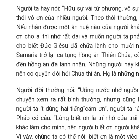
Người ta hay nói: “Hữu sự vái tứ phương, vô sự
thói vô ơn của nhiều người. Theo thói thường
Nếu nhận được một ân huệ nào của người khác 
ơn cho ai thì nhớ rất dai và muốn người ta ph
cho biết Đức Giêsu đã chữa lành cho mười n
Samaria trở lại ca tụng hồng ân Thiên Chúa, cò
đến hồng ân đã lãnh nhận. Những người này khô
nên có quyền đòi hỏi Chúa thi ân. Họ là những 
Người đời thường nói: “Uống nước nhớ nguồn”
chuyện xem ra rất bình thường, nhưng cũng 
người ta ít dùng hai tiếng“cám ơn”, người ta r
Pháp có câu: “Lòng biết ơn là trí nhớ của trá
khác làm cho mình, nên người biết ơn người khá
Vì vậy, chúng ta có thể nói: biết ơn là một việ