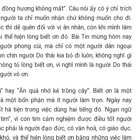
 đồng hương không mất”. Câu nói ấy có ý chỉ trích
, người ta chỉ muốn nhận chứ không muốn cho đi.
thì dễ quên đối với vị ân nhân, còn khi mình làm
ải thể hiện lòng biết ơn đó. Bài Tin mừng hôm nay
gười phong cùi, mà chỉ có một người dân ngoại
n chín người Do thái kia bỏ đi luôn, không nghĩ gì
ng tỏ lòng biết ơn, vì nghĩ mình là người Do thái
người vô ơn.
 hay “Ăn quả nhớ kẻ trồng cây”. Biết ơn là một
là một bổn phận mà ít người làm trọn. Ngày nay
ất hà tiện trong việc dùng hai tiếng đó. Ngạn ngữ
i tim”, vì con tim cảm nghiệm được điều tốt người
c phải là người đạo đức, có văn hoá, có giáo dục.
c khó, và thể hiện lòng biết ơn bằng những việc làm