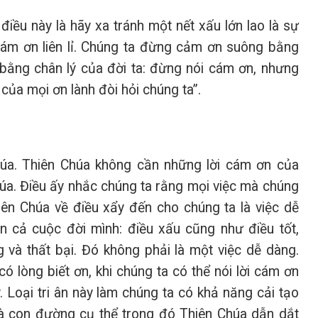
iều này là hãy xa tránh một nết xấu lớn lao là sự
 cám ơn liên lỉ. Chúng ta đừng cảm ơn suông bằng
bằng chân lý của đời ta: đừng nói cám ơn, nhưng
của mọi ơn lành đòi hỏi chúng ta”.
Chúa. Thiên Chúa không cần những lời cám ơn của
úa. Điều ấy nhắc chúng ta rằng mọi việc mà chúng
ên Chúa về điều xẩy đến cho chúng ta là việc dễ
n cả cuộc đời mình: điều xấu cũng như điều tốt,
 và thất bại. Đó không phải là một việc dễ dàng.
ó lòng biết ơn, khi chúng ta có thể nói lời cám ơn
 Loại tri ân này làm chúng ta có khả năng cải tạo
là con đường cụ thể trong đó Thiên Chúa dẫn dắt