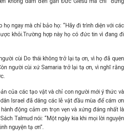
, nên không dám đến gần Đức Giêsu mà chỉ “đứng
 họ ngay mà chỉ bảo họ: “Hãy đi trình diện với các
 được khỏi.Trường hợp này họ có đức tin vì đang đi
ười cùi Do thái không trở lại tạ ơn, vì họ đã quen
n người cùi xứ Samaria trở lại tạ ơn, vì nghĩ rằng
c.
bản của các tạo vật và chỉ con người mới ý thức và
 dân Israel đã dâng các lễ vật đầu mùa để cám ơn
t hành động cảm ơn trọn vẹn và xứng đáng nhất là
ách Talmud nói: “Một ngày kia khi mọi lời nguyện
inh nguyện tạ ơn”.