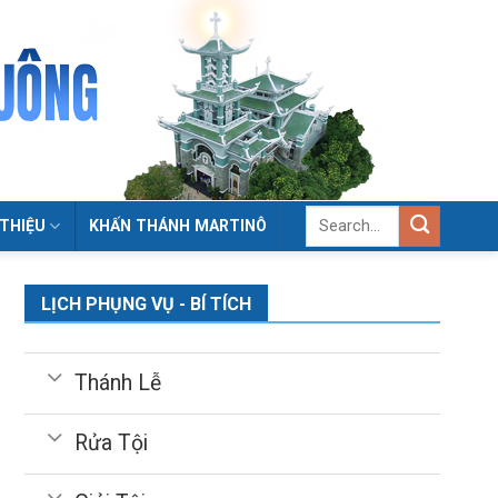
 THIỆU
KHẤN THÁNH MARTINÔ
LỊCH PHỤNG VỤ - BÍ TÍCH
Thánh Lễ
Rửa Tội