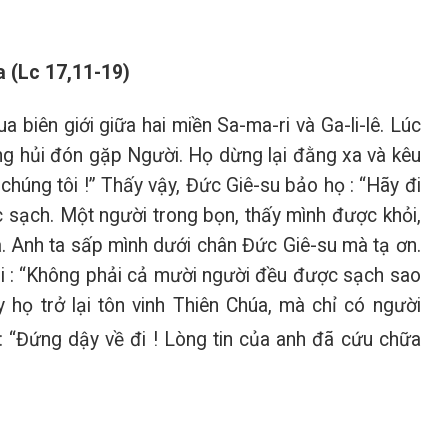
a (Lc 17,11-19)
 biên giới giữa hai miền Sa-ma-ri và Ga-li-lê. Lúc
ng hủi đón gặp Người. Họ dừng lại đằng xa và kêu
 chúng tôi !” Thấy vậy, Đức Giê-su bảo họ : “Hãy đi
ược sạch. Một người trong bọn, thấy mình được khỏi,
húa. Anh ta sấp mình dưới chân Đức Giê-su mà tạ ơn.
nói : “Không phải cả mười người đều được sạch sao
 họ trở lại tôn vinh Thiên Chúa, mà chỉ có người
 : “Đứng dậy về đi ! Lòng tin của anh đã cứu chữa