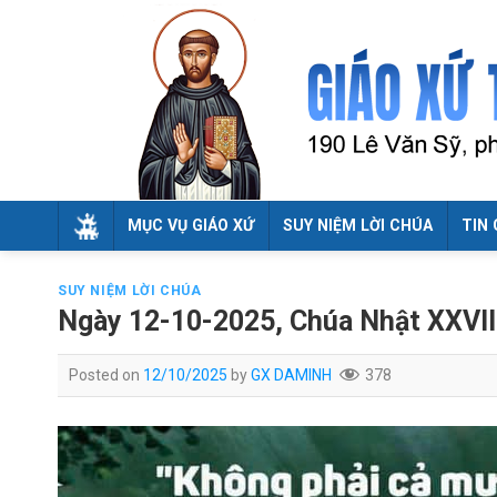
Skip
to
content
MỤC VỤ GIÁO XỨ
SUY NIỆM LỜI CHÚA
TIN 
SUY NIỆM LỜI CHÚA
Ngày 12-10-2025, Chúa Nhật XXVII
Posted on
12/10/2025
by
GX DAMINH
378