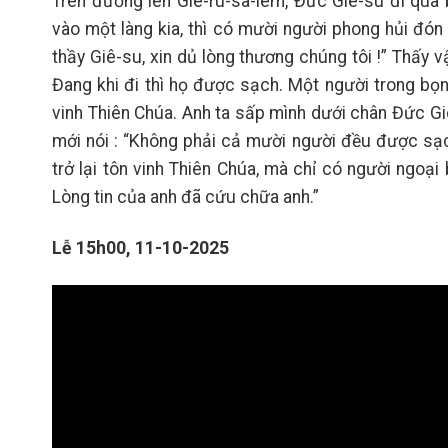
Trên đường lên Giê-ru-sa-lem, Đức Giê-su đi qua b
vào một làng kia, thì có mười người phong hủi đón
thầy Giê-su, xin dủ lòng thương chúng tôi !” Thấy vậ
Đang khi đi thì họ được sạch. Một người trong bọn, 
vinh Thiên Chúa. Anh ta sấp mình dưới chân Đức Giê
mới nói : “Không phải cả mười người đều được sạc
trở lại tôn vinh Thiên Chúa, mà chỉ có người ngoại
Lòng tin của anh đã cứu chữa anh.”
Lễ 15h00, 11-10-2025