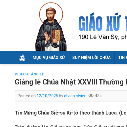
Skip
to
content
MỤC VỤ GIÁO XỨ
SUY NIỆM LỜI CHÚA
TIN 
VIDEO GIẢNG LỄ
Giảng lễ Chúa Nhật XXVIII Thường 
Posted on
12/10/2025
by
ctvien ctvien
434
Tin Mừng Chúa Giê-su Ki-tô theo thánh Luca. (Lc