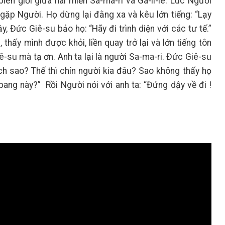
iên giới giữa hai miền Sa-ma-ri và Ga-li-lê. Lúc Người
 gặp Người. Họ dừng lại đằng xa và kêu lớn tiếng: “Lạy
y, Đức Giê-su bảo họ: “Hãy đi trình diện với các tư tế.”
thấy mình được khỏi, liền quay trở lại và lớn tiếng tôn
-su mà tạ ơn. Anh ta lại là người Sa-ma-ri. Đức Giê-su
h sao? Thế thì chín người kia đâu? Sao không thấy họ
 bang này?” Rồi Người nói với anh ta: “Đứng dậy về đi !