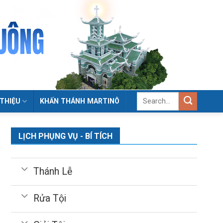
 THIỆU
KHẤN THÁNH MARTINÔ
LỊCH PHỤNG VỤ - BÍ TÍCH
Thánh Lễ
Rửa Tội