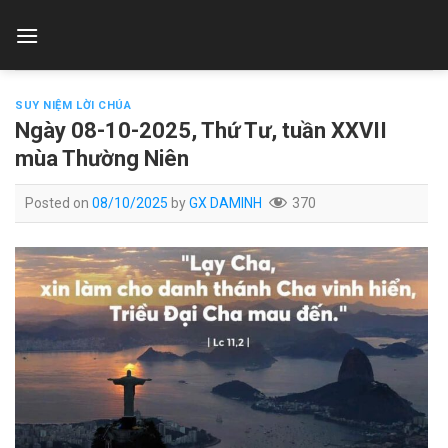
Skip
to
content
SUY NIỆM LỜI CHÚA
Ngày 08-10-2025, Thứ Tư, tuần XXVII
mùa Thường Niên
Posted on
08/10/2025
by
GX DAMINH
370