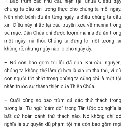
– Bao trùm các nhu cầu hiện tại. Chúa Giêsu dạy
chúng ta cầu xin lương thực cho chúng ta mỗi ngày.
Nên nhớ: bánh đủ ăn từng ngày là điều chúng ta cầu
xin. Điều này nhắc lại câu truyện xưa về manna trong
sa mạc. Dân Chúa chỉ được lượm manna đủ ăn trong
một ngày mà thôi. Chúng ta đừng lo một tương lai
không rõ, nhưng ngày nào lo cho ngày ấy.
– Nó còn bao gồm tội lỗi đã qua. Khi cầu nguyện,
chúng ta không thể làm gì hơn là xin ơn tha thứ, vì dù
con người tốt nhất trong chúng ta cũng chỉ là một tội
nhân trước sự thánh thiện của Thiên Chúa.
– Cuối cùng nó bao trùm cả các thử thách trong
tương lai. Từ ngữ “cám dỗ” trong Tân Ước có nghĩa là
bất cứ hoàn cảnh thử thách nào. Nó không chỉ có
nghĩa là sự quyến dũ phạm tội mà còn bao gồm mọi