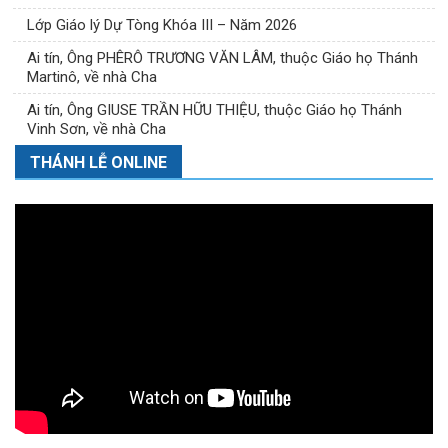
Lớp Giáo lý Dự Tòng Khóa III – Năm 2026
Ai tín, Ông PHÊRÔ TRƯƠNG VĂN LÂM, thuộc Giáo họ Thánh
Martinô, về nhà Cha
Ai tín, Ông GIUSE TRẦN HỮU THIỆU, thuộc Giáo họ Thánh
Vinh Sơn, về nhà Cha
THÁNH LỄ ONLINE