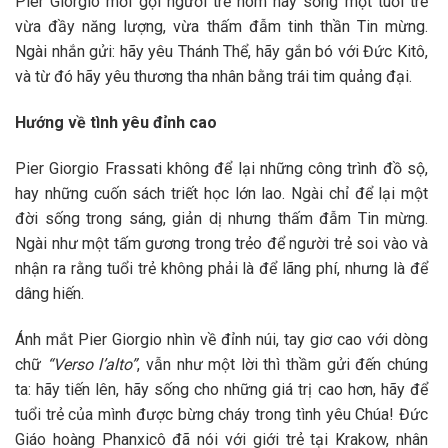
Pier Giorgio mời gọi người trẻ hôm nay sống một tuổi trẻ
vừa đầy năng lượng, vừa thấm đẫm tinh thần Tin mừng.
Ngài nhắn gửi: hãy yêu Thánh Thể, hãy gắn bó với Đức Kitô,
và từ đó hãy yêu thương tha nhân bằng trái tim quảng đại.
Hướng về tình yêu đỉnh cao
Pier Giorgio Frassati không để lại những công trình đồ sộ,
hay những cuốn sách triết học lớn lao. Ngài chỉ để lại một
đời sống trong sáng, giản dị nhưng thấm đẫm Tin mừng.
Ngài như một tấm gương trong trẻo để người trẻ soi vào và
nhận ra rằng tuổi trẻ không phải là để lãng phí, nhưng là để
dâng hiến.
Ánh mắt Pier Giorgio nhìn về đỉnh núi, tay giơ cao với dòng
chữ
“Verso l’alto”
, vẫn như một lời thì thầm gửi đến chúng
ta: hãy tiến lên, hãy sống cho những giá trị cao hơn, hãy để
tuổi trẻ của mình được bừng cháy trong tình yêu Chúa! Đức
Giáo hoàng Phanxicô đã nói với giới trẻ tại Krakow, nhân