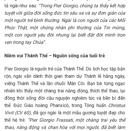
tả ngài như sau:
“Trong Pier Giorgio, chúng ta thấy kết hợp
tuyệt vời giữa đời sống đức tin sâu xa và sự đơn giản của
một người trẻ bình thường. Ngài là con người của các Mối
Phúc Thật, một chứng nhân phi thường của Tin mừng,
một con người yêu đời nhưng lại biết đặt đời mình trọn
vẹn trong tay Chúa”.
Niềm vui Thánh Thể – Nguồn sống của tuổi trẻ
Pier Giorgio là người trẻ của Thánh Thể. Dù lịch học tập bận
rộn, ngài vẫn dành thời gian tham dự Thánh lễ hằng ngày,
viếng Thánh Thể và lần chuỗi Mân Côi. Bạn bè từng ngạc
nhiên khi thấy một chàng trai năng động, thích thể thao, lại
đồng thời sống đời cầu nguyện nghiêm túc và bền bỉ đến
thế. Đức Giáo hoàng Phanxicô, trong Tông huấn
Christus
Vivit
(CV 60),
đã gọi ngài là một mẫu gương tuyệt đẹp cho
thế hệ trẻ:
“Pier Giorgio Frassati, một chàng trai yêu thể
thao, năng động và chan hòa với mọi người, đã biết làm