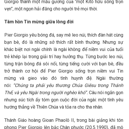
Giorgio thành một mẫu gương của “một Kitô hữu sống trọn
vẹn”, một ngọn hải đăng cho người trẻ mọi thời.
Tâm hồn Tin mừng giữa lòng đời
Pier Giorgio yêu bóng đá, say mê leo núi, thích đàn hát cùng
bạn bè, đó là những sở thích rất bình thường. Nhưng sự
khác biệt nơi ngài chính là ngài không để niềm vui của tuổi
trẻ khép lại trong giải trí hay hưởng thụ. Từng bước leo núi,
từng trận bóng đá sôi nổi, từng tiếng cười với bạn bè, đều
trở thành cơ hội để Pier Giorgio sống trọn niềm vui Tin
mừng và gieo vào đó tình huynh đệ. Ngài thường
nói:
“Chúng ta phải yêu thương Chúa Giêsu trong Thánh
Thể, và yêu Ngài trong người nghèo khó”.
Câu nói ngắn gọn
nhưng súc tích ấy tóm gọn cuộc đời của ngài: một tình yêu
hướng thẳng về Thiên Chúa và tỏa ra cho tha nhân.
Thánh Giáo hoàng Gioan Phaolô II, trong bài giảng khi tôn
phong Pier Giorgio lên bậc Chân phước (20.5.1990), đã mô