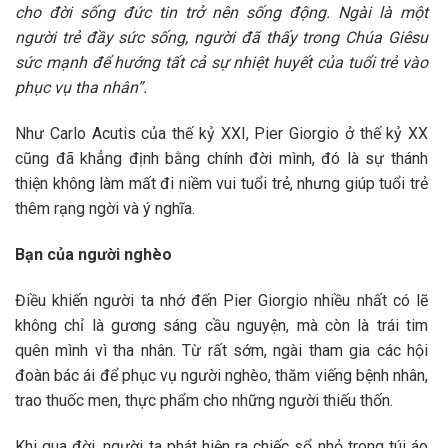
cho đời sống đức tin trở nên sống động. Ngài là một
người trẻ đầy sức sống, người đã thấy trong Chúa Giêsu
sức mạnh để hướng tất cả sự nhiệt huyết của tuổi trẻ vào
phục vụ tha nhân”.
Như Carlo Acutis của thế kỷ XXI, Pier Giorgio ở thế kỷ XX
cũng đã khẳng định bằng chính đời mình, đó là sự thánh
thiện không làm mất đi niềm vui tuổi trẻ, nhưng giúp tuổi trẻ
thêm rạng ngời và ý nghĩa.
Bạn của người nghèo
Điều khiến người ta nhớ đến Pier Giorgio nhiều nhất có lẽ
không chỉ là gương sáng cầu nguyện, mà còn là trái tim
quên mình vì tha nhân. Từ rất sớm, ngài tham gia các hội
đoàn bác ái để phục vụ người nghèo, thăm viếng bệnh nhân,
trao thuốc men, thực phẩm cho những người thiếu thốn.
Khi qua đời, người ta phát hiện ra chiếc sổ nhỏ trong túi áo