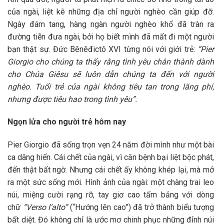
của ngài, liệt kê những địa chỉ người nghèo cần giúp đỡ.
Ngày đám tang, hàng ngàn người nghèo khổ đã tràn ra
đường tiễn đưa ngài, bởi họ biết mình đã mất đi một người
bạn thật sự. Đức Bênêđictô XVI từng nói với giới trẻ:
“Pier
Giorgio cho chúng ta thấy rằng tình yêu chân thành dành
cho Chúa Giêsu sẽ luôn dẫn chúng ta đến với người
nghèo. Tuổi trẻ của ngài không tiêu tan trong lãng phí,
nhưng được tiêu hao trong tình yêu”.
Ngọn lửa cho người trẻ hôm nay
Pier Giorgio đã sống trọn vẹn 24 năm đời mình như một bài
ca dâng hiến. Cái chết của ngài, vì căn bệnh bại liệt bộc phát,
đến thật bất ngờ. Nhưng cái chết ấy không khép lại, mà mở
ra một sức sống mới. Hình ảnh của ngài: một chàng trai leo
núi, miệng cười rạng rỡ, tay giơ cao tấm bảng với dòng
chữ
“Verso l’alto”
(“Hướng lên cao”) đã trở thành biểu tượng
bất diệt. Đó không chỉ là ước mơ chinh phục những đỉnh núi