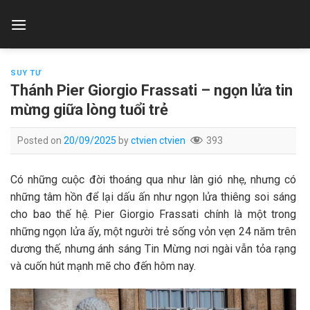
Skip
to
content
SUY TƯ
Thánh Pier Giorgio Frassati – ngọn lửa tin
mừng giữa lòng tuổi trẻ
Posted on
20/09/2025
by
ctvien ctvien
393
Có những cuộc đời thoáng qua như làn gió nhẹ, nhưng có
những tâm hồn để lại dấu ấn như ngọn lửa thiêng soi sáng
cho bao thế hệ. Pier Giorgio Frassati chính là một trong
những ngọn lửa ấy, một người trẻ sống vỏn vẹn 24 năm trên
dương thế, nhưng ánh sáng Tin Mừng nơi ngài vẫn tỏa rạng
và cuốn hút mạnh mẽ cho đến hôm nay.