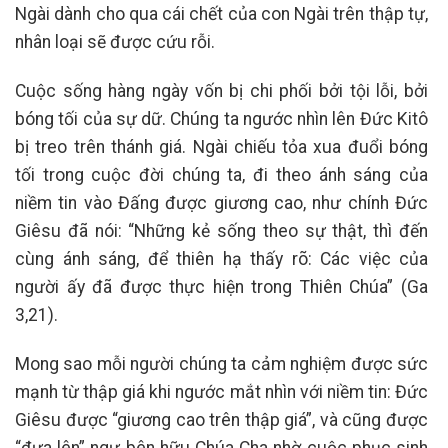
Ngài dành cho qua cái chết của con Ngài trên thập tự,
nhân loại sẽ được cứu rỗi.
Cuộc sống hàng ngày vốn bị chi phối bởi tội lỗi, bởi
bóng tối của sự dữ. Chúng ta ngước nhìn lên Đức Kitô
bị treo trên thánh giá. Ngài chiếu tỏa xua đuổi bóng
tối trong cuộc đời chúng ta, đi theo ánh sáng của
niềm tin vào Đấng được giương cao, như chính Đức
Giêsu đã nói: “Những kẻ sống theo sự thật, thì đến
cùng ánh sáng, để thiên hạ thấy rõ: Các việc của
người ấy đã được thực hiện trong Thiên Chúa” (Ga
3,21).
Mong sao mỗi người chúng ta cảm nghiệm được sức
mạnh từ thập giá khi ngước mắt nhìn với niềm tin: Đức
Giêsu được “giương cao trên thập giá”, và cũng được
“đưa lên” ngự bên hữu Chúa Cha nhờ cuộc phục sinh