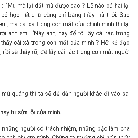
: “Mù mà lại dắt mù được sao ? Lẽ nào cả hai lại
 có học hết chữ cũng chỉ bằng thầy mà thôi. Sao
m, mà cái xà trong con mắt của chính mình thì lại
ời anh em : ‘Này anh, hãy để tôi lấy cái rác trong
g thấy cái xà trong con mắt của mình ? Hỡi kẻ đạo
 rồi sẽ thấy rõ, để lấy cái rác trong con mắt người
mù quáng thì ta sẽ dễ dẫn người khác đi vào sai
 hãy tự sửa lỗi của mình.
à những người có trách nhiệm, những bậc làm cha
ho anh chị em mình. Chúng ta thường chỉ nhìn thấy