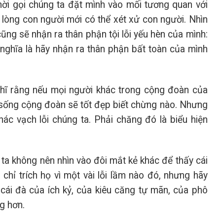
ời gọi chúng ta đặt mình vào mối tương quan với
 lòng con người mới có thể xét xử con người. Nhìn
ng sẽ nhận ra thân phận tội lỗi yếu hèn của mình:
 nghĩa là hãy nhận ra thân phận bất toàn của mình
nghĩ rằng nếu mọi người khác trong cộng đoàn của
i sống cộng đoàn sẽ tốt đẹp biết chừng nào. Nhưng
hác vạch lỗi chúng ta. Phải chăng đó là biểu hiện
ta không nên nhìn vào đôi mắt kẻ khác để thấy cái
 chỉ trích họ vì một vài lỗi lầm nào đó, nhưng hãy
cái đà của ích kỷ, của kiêu căng tự mãn, của phô
g hơn.