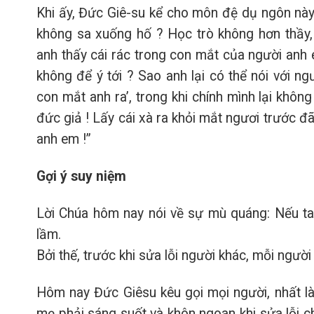
Khi ấy, Đức Giê-su kể cho môn đệ dụ ngôn này 
không sa xuống hố ? Học trò không hơn thầy,
anh thấy cái rác trong con mắt của người anh e
không để ý tới ? Sao anh lại có thể nói với ngư
con mắt anh ra’, trong khi chính mình lại khôn
đức giả ! Lấy cái xà ra khỏi mắt ngươi trước đã,
anh em !”
Gợi ý suy niệm
Lời Chúa hôm nay nói về sự mù quáng: Nếu ta 
lầm.
Bởi thế, trước khi sửa lỗi người khác, mỗi người
Hôm nay Đức Giêsu kêu gọi mọi người, nhất l
mẹ phải sáng suốt và khôn ngoan khi sửa lỗi c