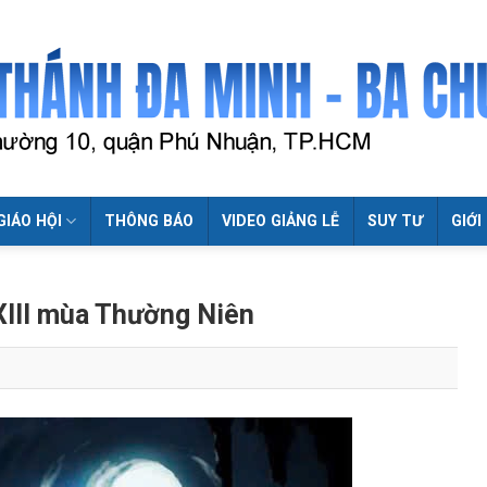
GIÁO HỘI
THÔNG BÁO
VIDEO GIẢNG LỄ
SUY TƯ
GIỚI
XIII mùa Thường Niên