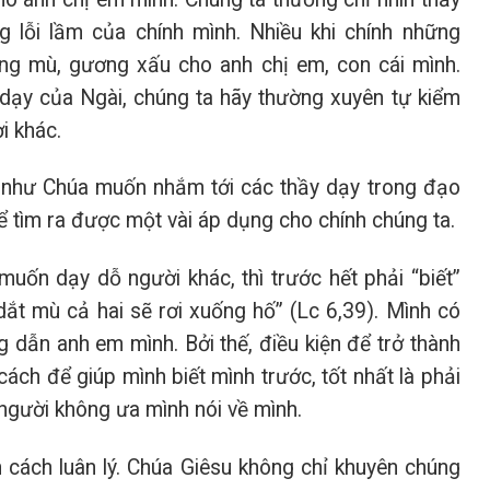
g lỗi lầm của chính mình. Nhiều khi chính những
ơng mù, gương xấu cho anh chị em, con cái mình.
 dạy của Ngài, chúng ta hãy thường xuyên tự kiểm
i khác.
 như Chúa muốn nhắm tới các thầy dạy trong đạo
hể tìm ra được một vài áp dụng cho chính chúng ta.
ốn dạy dỗ người khác, thì trước hết phải “biết”
ắt mù cả hai sẽ rơi xuống hố” (Lc 6,39). Mình có
 dẫn anh em mình. Bởi thế, điều kiện để trở thành
ách để giúp mình biết mình trước, tốt nhất là phải
 người không ưa mình nói về mình.
 cách luân lý. Chúa Giêsu không chỉ khuyên chúng