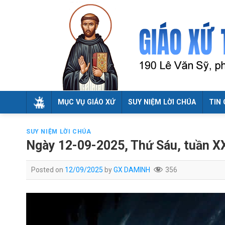
Skip
to
content
MỤC VỤ GIÁO XỨ
SUY NIỆM LỜI CHÚA
TIN 
SUY NIỆM LỜI CHÚA
Ngày 12-09-2025, Thứ Sáu, tuần X
Posted on
12/09/2025
by
GX DAMINH
356