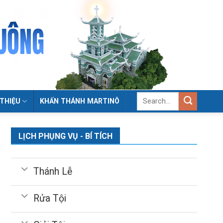
 THIỆU
KHẤN THÁNH MARTINÔ
LỊCH PHỤNG VỤ - BÍ TÍCH
Thánh Lễ
Rửa Tội