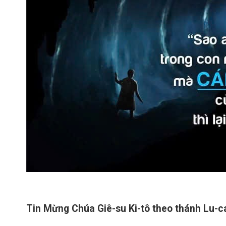
Tin Mừng Chúa Giê-su Ki-tô theo thánh Lu-ca