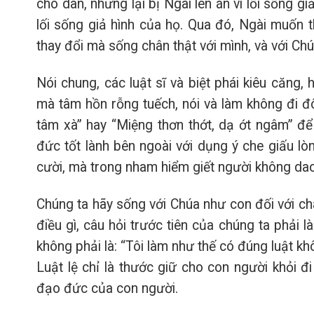
cho dân, nhưng lại bị Ngài lên án vì lối sống g
lối sống giả hình của họ. Qua đó, Ngài muốn t
thay đổi mà sống chân thật với mình, và với Chú
Nói chung, các luật sĩ và biệt phái kiêu căng,
mà tâm hồn rỗng tuếch, nói và làm không đi đô
tâm xà” hay “Miệng thơn thớt, dạ ớt ngâm” đ
đức tốt lành bên ngoài với dụng ý che giấu lò
cười, mà trong nham hiểm giết người không dao
Chúng ta hãy sống với Chúa như con đối với cha
điều gì, câu hỏi trước tiên của chúng ta phải 
không phải là: “Tôi làm như thế có đúng luật k
Luật lệ chỉ là thước giữ cho con người khỏi đ
đạo đức của con người.