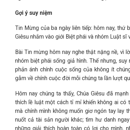
Gợi ý suy niệm
Tin Mừng của ba ngày liên tiếp: hôm nay, thứ b
Giêsu nhắm vào giới Biệt phái và nhóm Luật sĩ vì
Bài Tin mừng hôm nay nghe thật nặng nề, vì lờ
nhóm biệt phái sống giả hình. Thế nhưng, suy 
phản ánh chính cuộc sống của không ít chúng
gẫm về chính cuộc đời mỗi chúng ta lần lượt q
Hôm nay chúng ta thấy, Chúa Giêsu đã mạnh mẽ
thích lề luật một cách tỉ mỉ khiến không ai có
mà chính mình không muốn giơ ngón tay lay thử
nuốt cả tài sản người khác; tìm hư danh ngay 
những giải thích hoàn toàn có lợi cho mình, nh