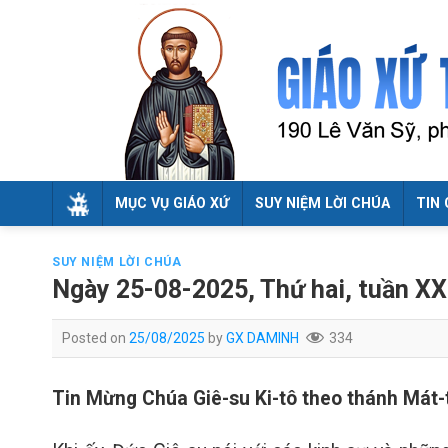
Skip
to
content
MỤC VỤ GIÁO XỨ
SUY NIỆM LỜI CHÚA
TIN 
SUY NIỆM LỜI CHÚA
Ngày 25-08-2025, Thứ hai, tuần X
Posted on
25/08/2025
by
GX DAMINH
334
Tin Mừng Chúa Giê-su Ki-tô theo thánh Mát-