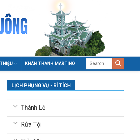
 THIỆU
KHẤN THÁNH MARTINÔ
LỊCH PHỤNG VỤ - BÍ TÍCH
Thánh Lễ
Rửa Tội