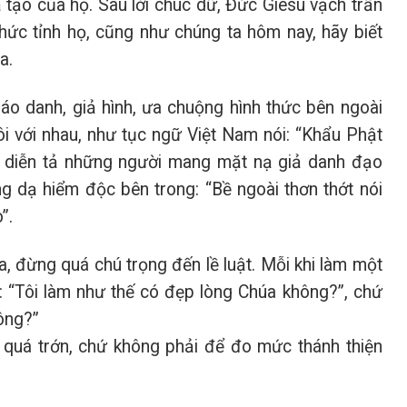
iả tạo của họ. Sau lời chúc dữ, Đức Giêsu vạch trần
hức tỉnh họ, cũng như chúng ta hôm nay, hãy biết
a.
 háo danh, giả hình, ưa chuộng hình thức bên ngoài
i với nhau, như tục ngữ Việt Nam nói: “Khẩu Phật
ể diễn tả những người mang mặt nạ giả danh đạo
ng dạ hiểm độc bên trong: “Bề ngoài thơn thớt nói
”.
, đừng quá chú trọng đến lề luật. Mỗi khi làm một
là: “Tôi làm như thế có đẹp lòng Chúa không?”, chứ
hông?”
i quá trớn, chứ không phải để đo mức thánh thiện