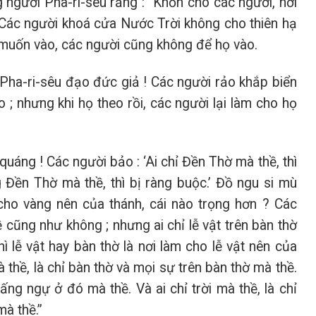
g người Pha-ri-sêu rằng : “Khốn cho các người, hỡi
 Các người khoá cửa Nước Trời không cho thiên hạ
 muốn vào, các người cũng không để họ vào.
 Pha-ri-sêu đạo đức giả ! Các người rảo khắp biển
; nhưng khi họ theo rồi, các người lại làm cho họ
áng ! Các người bảo : ‘Ai chỉ Đền Thờ mà thề, thì
 Đền Thờ mà thề, thì bị ràng buộc.’ Đồ ngu si mù
cho vàng nên của thánh, cái nào trọng hơn ? Các
hề cũng như không ; nhưng ai chỉ lễ vật trên bàn thờ
ì lễ vật hay bàn thờ là nơi làm cho lễ vật nên của
 thề, là chỉ bàn thờ và mọi sự trên bàn thờ mà thề.
ng ngự ở đó mà thề. Và ai chỉ trời mà thề, là chỉ
à thề.”