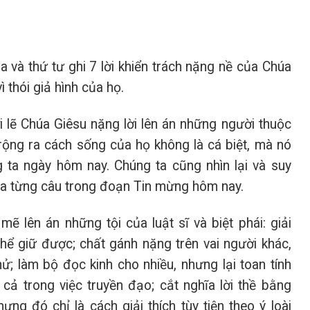
a và thứ tư ghi 7 lời khiển trách nặng nề của Chúa
 thói giả hình của họ.
i lẽ Chúa Giêsu nặng lời lên án những người thuộc
rộng ra cách sống của họ không là cá biệt, mà nó
 ta ngày hôm nay. Chúng ta cũng nhìn lại và suy
ua từng câu trong đoạn Tin mừng hôm nay.
 lên án những tội của luật sĩ và biệt phái: giải
 thể giữ được; chất gánh nặng trên vai người khác,
; làm bộ đọc kinh cho nhiều, nhưng lại toan tính
cả trong việc truyền đạo; cắt nghĩa lời thề bằng
ưng đó chỉ là cách giải thích tùy tiện theo ý loài