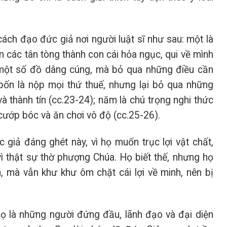
ách đạo đức giả nơi người luật sĩ như sau: một là
ến các tân tòng thành con cái hỏa ngục, qui về mình
ới một số đồ dâng cúng, mà bỏ qua những điều cần
bốn là nộp mọi thứ thuế, nhưng lại bỏ qua những
và thành tín (cc.23-24); năm là chú trọng nghi thức
cướp bóc và ăn chơi vô độ (cc.25-26).
giả đáng ghét này, vì họ muốn trục lợi vật chất,
vì thật sự thờ phượng Chúa. Họ biết thế, nhưng họ
, mà vẫn khư khư ôm chặt cái lợi về minh, nên bị
Họ là những người đứng đầu, lãnh đạo và đại diện