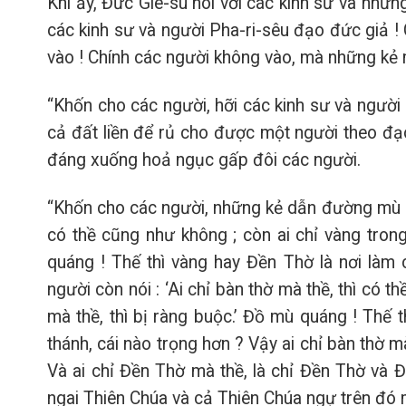
Khi ấy, Đức Giê-su nói với các kinh sư và nhữn
các kinh sư và người Pha-ri-sêu đạo đức giả !
vào ! Chính các người không vào, mà những kẻ
“Khốn cho các người, hỡi các kinh sư và người
cả đất liền để rủ cho được một người theo đạo 
đáng xuống hoả ngục gấp đôi các người.
“Khốn cho các người, những kẻ dẫn đường mù qu
có thề cũng như không ; còn ai chỉ vàng trong
quáng ! Thế thì vàng hay Đền Thờ là nơi làm 
người còn nói : ‘Ai chỉ bàn thờ mà thề, thì có t
mà thề, thì bị ràng buộc.’ Đồ mù quáng ! Thế th
thánh, cái nào trọng hơn ? Vậy ai chỉ bàn thờ mà
Và ai chỉ Đền Thờ mà thề, là chỉ Đền Thờ và Đấ
ngai Thiên Chúa và cả Thiên Chúa ngự trên đó m