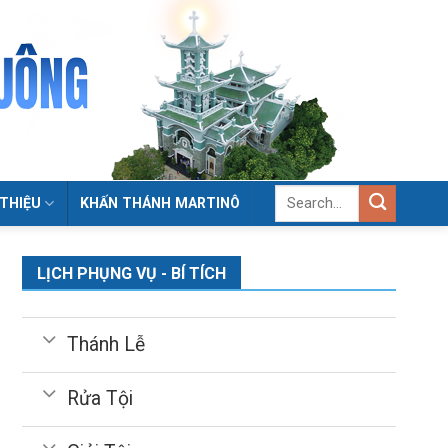
 THIỆU
KHẤN THÁNH MARTINÔ
LỊCH PHỤNG VỤ - BÍ TÍCH
Thánh Lễ
Rửa Tội