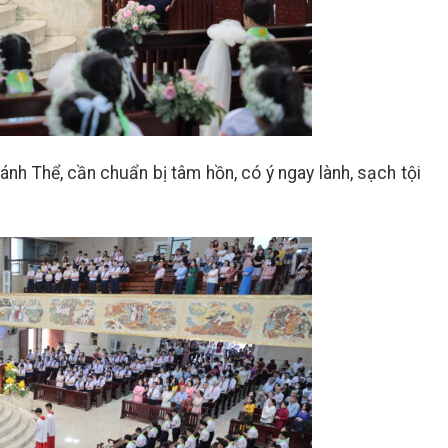
nh Thể, cần chuẩn bị tâm hồn, có ý ngay lành, sạch tội