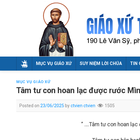
Skip
to
content
MỤC VỤ GIÁO XỨ
SUY NIỆM LỜI CHÚA
TIN 
MỤC VỤ GIÁO XỨ
Tâm tư con hoan lạc được rước Mì
Posted on
23/06/2025
by
ctvien ctvien
1505
” ….Tâm tư con hoan lạ