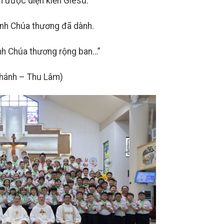
h được diện kiến Giêsu.
tình Chúa thương đã dành.
ình Chúa thương rộng ban…”
hánh – Thu Lâm)