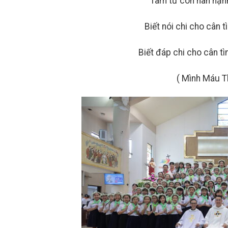
Tâm tư con hân hạn
Biết nói chi cho cân 
Biết đáp chi cho cân t
( Mình Máu T