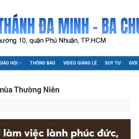
GIÁO HỘI
THÔNG BÁO
VIDEO GIẢNG LỄ
SUY TƯ
GIỚI
 mùa Thường Niên