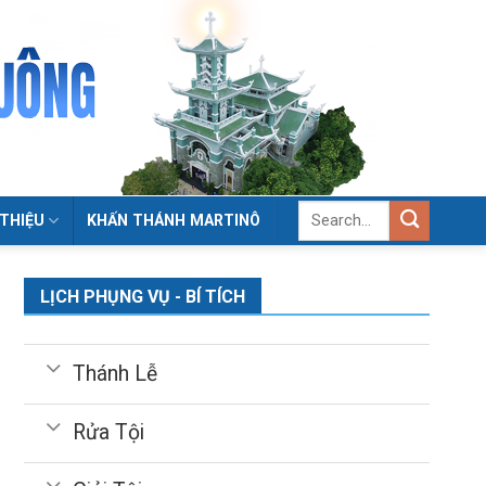
 THIỆU
KHẤN THÁNH MARTINÔ
LỊCH PHỤNG VỤ - BÍ TÍCH
Thánh Lễ
Rửa Tội