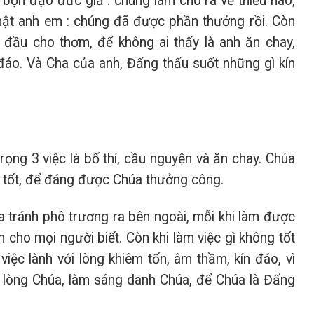
 bọn đạo đức giả : chúng làm cho ra vẻ thiểu não,
thật anh em : chúng đã được phần thưởng rồi. Còn
i đầu cho thơm, để không ai thấy là anh ăn chay,
 đáo. Và Cha của anh, Đấng thấu suốt những gì kín
rọng 3 việc là bố thí, cầu nguyện và ăn chay. Chúa
o tốt, để đáng được Chúa thưởng công.
ta tránh phô trương ra bên ngoài, mỗi khi làm được
ốn cho mọi người biết. Còn khi làm việc gì không tốt
việc lành với lòng khiêm tốn, âm thầm, kín đáo, vì
 lòng Chúa, làm sáng danh Chúa, để Chúa là Đấng