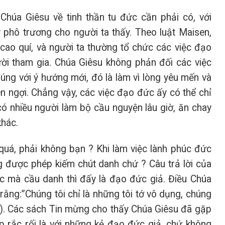
Chúa Giêsu về tinh thần tu đức cần phải có, với
 phô trương cho người ta thấy. Theo luật Maisen,
 cao quí, và người ta thường tổ chức các việc đạo
ời tham gia. Chúa Giêsu không phản đối các việc
úng với ý hướng mới, đó là làm vì lòng yêu mến và
n ngợi. Chẳng vậy, các việc đạo đức ấy có thể chỉ
có nhiều người làm bộ cầu nguyện lâu giờ, ăn chay
khác.
uá, phải không bạn ? Khi làm việc lành phúc đức
i cũng được phép kiếm chút danh chứ ? Câu trả lời của
c mà cầu danh thì đấy là đạo đức giả. Điều Chúa
 rằng:”Chúng tôi chỉ là những tôi tớ vô dụng, chúng
10). Các sách Tin mừng cho thấy Chúa Giêsu đã gặp
ặp rắc rối là với những kẻ đạo đức giả, chứ không