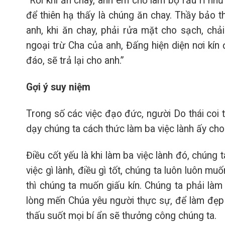
“Rồi khi ăn chay, anh em chớ làm bộ rầu rĩ như
để thiên hạ thấy là chúng ăn chay. Thầy bảo 
anh, khi ăn chay, phải rửa mặt cho sạch, chả
ngoại trừ Cha của anh, Đấng hiện diện nơi kín
đáo, sẽ trả lại cho anh.”
Gợi ý suy niệm
Trong số các việc đạo đức, người Do thái coi t
dạy chúng ta cách thức làm ba việc lành ấy ch
Điều cốt yếu là khi làm ba việc lành đó, chúng 
việc gì lành, điều gì tốt, chúng ta luôn luôn mu
thì chúng ta muốn giấu kín. Chúng ta phải làm 
lòng mến Chúa yêu người thực sự, để làm đẹp
thấu suốt mọi bí ẩn sẽ thưởng công chúng ta.