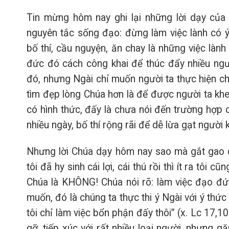
Tin mừng hôm nay ghi lại những lời dạy của 
nguyên tắc sống đạo: đừng làm việc lành có ý
bố thí, cầu nguyện, ăn chay là những việc lành
đức đó cách công khai để thúc đẩy nhiều ngư
đó, nhưng Ngài chỉ muốn người ta thực hiện ch
tìm đẹp lòng Chúa hơn là để được người ta khe
có hình thức, đấy là chưa nói đến trường hợp 
nhiều ngày, bố thí rộng rãi để dễ lừa gạt người 
Nhưng lời Chúa dạy hôm nay sao mà gắt gao q
tôi đã hy sinh cái lợi, cái thú rồi thì ít ra tô
Chúa là KHÔNG! Chúa nói rõ: làm việc đạo đứ
muốn, đó là chúng ta thực thi ý Ngài với ý thức
tôi chỉ làm việc bổn phận đấy thôi” (x. Lc 17,
gỡ, tiếp xúc với rất nhiều loại người, nhưng g