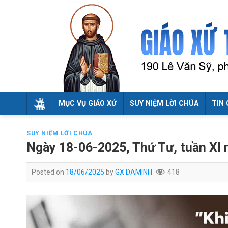
Skip
to
content
MỤC VỤ GIÁO XỨ
SUY NIỆM LỜI CHÚA
TIN 
SUY NIỆM LỜI CHÚA
Ngày 18-06-2025, Thứ Tư, tuần XI
Posted on
18/06/2025
by
GX DAMINH
418