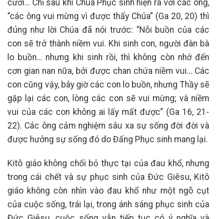
cười… Chỉ sau khi Chúa Phục sinh hiện ra với các ông,
“các ông vui mừng vì được thấy Chúa” (Ga 20, 20) thì
đúng như lời Chúa đã nói trước: “Nỗi buồn của các
con sẽ trở thành niềm vui. Khi sinh con, người đàn bà
lo buồn… nhưng khi sinh rồi, thì không còn nhớ đến
cơn gian nan nữa, bởi được chan chứa niềm vui… Các
con cũng vậy, bây giờ các con lo buồn, nhưng Thầy sẽ
gặp lại các con, lòng các con sẽ vui mừng; và niềm
vui của các con không ai lấy mất được” (Ga 16, 21-
22). Các ông cảm nghiệm sâu xa sự sống đời đời và
được hưởng sự sống đó do Đấng Phục sinh mang lại.
Kitô giáo không chối bỏ thực tại của đau khổ, nhưng
trong cái chết và sự phục sinh của Đức Giêsu, Kitô
giáo không còn nhìn vào đau khổ như một ngõ cụt
của cuộc sống, trái lại, trong ánh sáng phục sinh của
Đức Giêsu, cuộc sống vẫn tiếp tục có ý nghĩa và