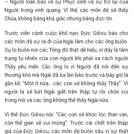
– Người loan báo về sự Phục sinh và sự trở lại của
Người trong vinh quang. Vì thế, các môn đệ sẽ thấy
Chúa, không bằng khả giác nhưng bằng đức tin.
Trước viễn cảnh cuộc khổ nạn, Đức Giêsu báo cho
các môn đệ sự ra đi của Ngài làm cho các ông buồn.
Sự lo buồn nơi các Tông đồ thật dễ hiểu, vì đây là tâm
trạng tự nhiên của con người khi phải xa cách người
Thầy yêu mến. Các ông lo vì Người đã nói đến sự
thương khó mà Ngài đã ba lần báo trước và bây giờ là
gần kề: “Một ít nữa… các con sẽ không thấy Thầy”. Vì
người ta sẽ bắt Ngài giết trên thập tự rồi chôn vùi
trong mồ và các ông không thể thấy Ngài nữa.
Vì thế Đức Giêsu nói: “Các con sẽ khóc lóc than van,
còn thế gian sẽ vui mừng”. Trước cái chết trên thập
giá của Đức Giêsu, các môn đệ buồn sầu vì sự thất