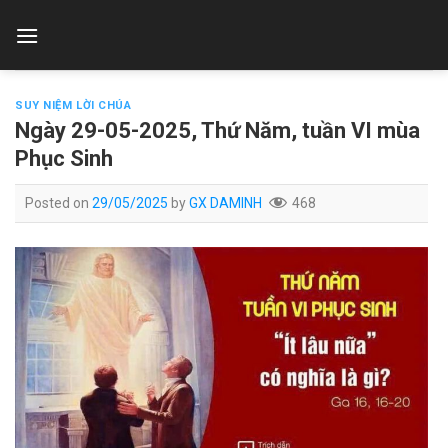
Skip
to
content
SUY NIỆM LỜI CHÚA
Ngày 29-05-2025, Thứ Năm, tuần VI mùa
Phục Sinh
Posted on
29/05/2025
by
GX DAMINH
468