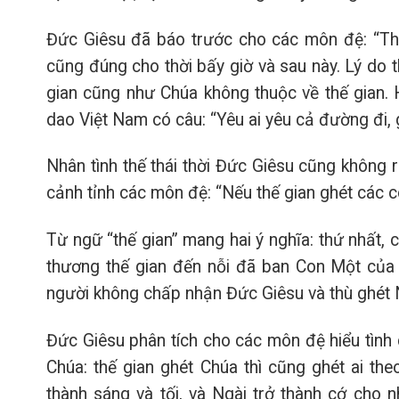
Đức Giêsu đã báo trước cho các môn đệ: “Thế 
cũng đúng cho thời bấy giờ và sau này. Lý do t
gian cũng như Chúa không thuộc về thế gian. 
dao Việt Nam có câu: “Yêu ai yêu cả đường đi, g
Nhân tình thế thái thời Đức Giêsu cũng không ra
cảnh tỉnh các môn đệ: “Nếu thế gian ghét các c
Từ ngữ “thế gian” mang hai ý nghĩa: thứ nhất, c
thương thế gian đến nỗi đã ban Con Một của m
người không chấp nhận Đức Giêsu và thù ghét N
Đức Giêsu phân tích cho các môn đệ hiểu tình 
Chúa: thế gian ghét Chúa thì cũng ghét ai the
thành sáng và tối, và Ngài trở thành cớ cho 