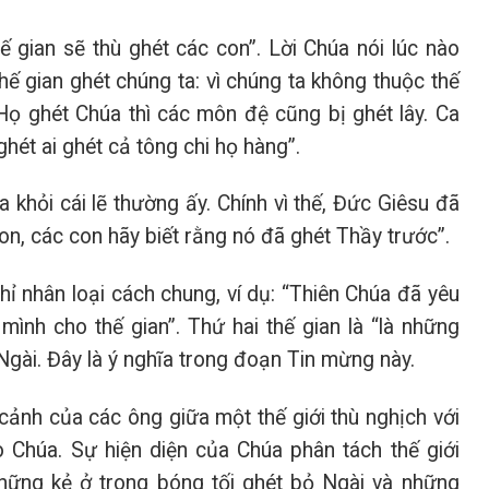
gian sẽ thù ghét các con”. Lời Chúa nói lúc nào
hế gian ghét chúng ta: vì chúng ta không thuộc thế
Họ ghét Chúa thì các môn đệ cũng bị ghét lây. Ca
hét ai ghét cả tông chi họ hàng”.
 khỏi cái lẽ thường ấy. Chính vì thế, Đức Giêsu đã
on, các con hãy biết rằng nó đã ghét Thầy trước”.
hỉ nhân loại cách chung, ví dụ: “Thiên Chúa đã yêu
ình cho thế gian”. Thứ hai thế gian là “là những
gài. Đây là ý nghĩa trong đoạn Tin mừng này.
cảnh của các ông giữa một thế giới thù nghịch với
o Chúa. Sự hiện diện của Chúa phân tách thế giới
những kẻ ở trong bóng tối ghét bỏ Ngài và những