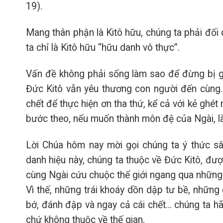
19).
Mang thân phận là Kitô hữu, chúng ta phải đối 
ta chỉ là Kitô hữu “hữu danh vô thực”.
Vấn đề không phải sống làm sao để đừng bị gh
Đức Kitô vẫn yêu thương con người đến cùng.
chết để thực hiện ơn tha thứ, kể cả với kẻ ghé
bước theo, nếu muốn thành môn đệ của Ngài, là
Lời Chúa hôm nay mời gọi chúng ta ý thức sâ
danh hiệu này, chúng ta thuộc về Đức Kitô, đư
cùng Ngài cứu chuộc thế giới ngang qua những 
Vì thế, những trái khoáy dồn dập tư bề, những 
bớ, đánh đập và ngay cả cái chết… chúng ta hã
chứ không thuộc về thế gian.