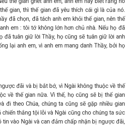
Nếu thế gian ghét anh em, anh em hãy biết rằng nó
 gian, thì thế gian đã yêu thích cái gì là của nó.
ầy đã chọn, đã tách anh em khỏi thế gian, nên thế
 anh em : tôi tớ không lớn hơn chủ nhà. Nếu họ đã
đã tuân giữ lời Thầy, họ cũng sẽ tuân giữ lời anh
ng lại anh em, vì anh em mang danh Thầy, bởi họ
gược đãi và bị bắt bớ, vì Ngài không thuộc về thế
 về thế gian nữa. Vì thế, họ cũng sẽ bị thế gian
và đi theo Chúa, chúng ta cũng sẽ gặp nhiều gian
chiến thắng tội lỗi và Ngài cũng cho chúng ta sức
ó tin vào Ngài và can đảm chấp nhận bị ngược đãi,