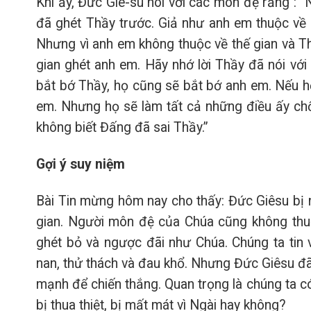
Khi ấy, Đức Giê-su nói với các môn đệ rằng : “
đã ghét Thầy trước. Giả như anh em thuộc về thế
Nhưng vì anh em không thuộc về thế gian và Th
gian ghét anh em. Hãy nhớ lời Thầy đã nói với
bắt bớ Thầy, họ cũng sẽ bắt bớ anh em. Nếu họ 
em. Nhưng họ sẽ làm tất cả những điều ấy chố
không biết Đấng đã sai Thầy.”
Gợi ý suy niệm
Bài Tin mừng hôm nay cho thấy: Đức Giêsu bị n
gian. Người môn đệ của Chúa cũng không thuộc
ghét bỏ và ngược đãi như Chúa. Chúng ta tin 
nan, thử thách và đau khổ. Nhưng Đức Giêsu đã 
mạnh để chiến thắng. Quan trọng là chúng ta c
bị thua thiệt, bị mất mát vì Ngài hay không?