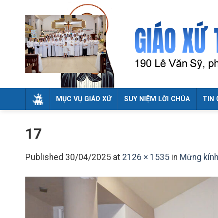
Skip
to
content
MỤC VỤ GIÁO XỨ
SUY NIỆM LỜI CHÚA
TIN 
17
Published
30/04/2025
at
2126 × 1535
in
Mừng kính