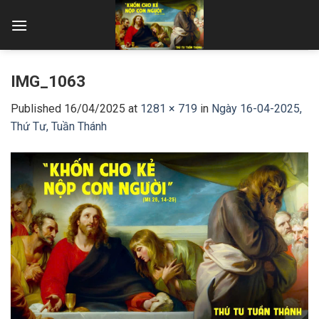
Skip
to
content
IMG_1063
Published
16/04/2025
at
1281 × 719
in
Ngày 16-04-2025,
Thứ Tư, Tuần Thánh