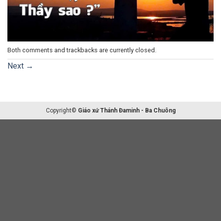
Both comments and trackbacks are currently closed.
Next
→
Copyright©
Giáo xứ Thánh Đaminh - Ba Chuông