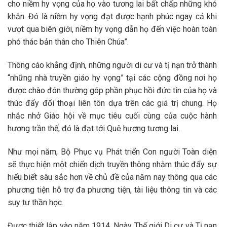
cho niềm hy vọng của họ vào tương lai bất chấp những khó
khăn. Đó là niềm hy vọng đạt được hạnh phúc ngay cả khi
vượt qua biên giới, niềm hy vọng dẫn họ đến việc hoàn toàn
phó thác bản thân cho Thiên Chúa”.
Thông cáo khẳng định, những người di cư và tị nạn trở thành
“những nhà truyền giáo hy vọng” tại các cộng đồng nơi họ
được chào đón thường góp phần phục hồi đức tin của họ và
thúc đẩy đối thoại liên tôn dựa trên các giá trị chung. Họ
nhắc nhở Giáo hội về mục tiêu cuối cùng của cuộc hành
hương trần thế, đó là đạt tới Quê hương tương lai.
Như mọi năm, Bộ Phục vụ Phát triển Con người Toàn diện
sẽ thực hiện một chiến dịch truyền thông nhằm thúc đẩy sự
hiểu biết sâu sắc hơn về chủ đề của năm nay thông qua các
phương tiện hỗ trợ đa phương tiện, tài liệu thông tin và các
suy tư thần học.
Được thiết lập vào năm 1914, Ngày Thế giới Di cư và Tị nạn