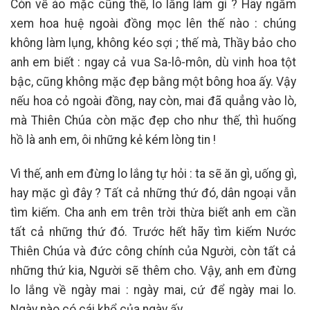
Còn về áo mặc cũng thế, lo lắng làm gì ? Hãy ngắm
xem hoa huệ ngoài đồng mọc lên thế nào : chúng
không làm lụng, không kéo sợi ; thế mà, Thầy bảo cho
anh em biết : ngay cả vua Sa-lô-môn, dù vinh hoa tột
bậc, cũng không mặc đẹp bằng một bông hoa ấy. Vậy
nếu hoa cỏ ngoài đồng, nay còn, mai đã quẳng vào lò,
mà Thiên Chúa còn mặc đẹp cho như thế, thì huống
hồ là anh em, ôi những kẻ kém lòng tin !
Vì thế, anh em đừng lo lắng tự hỏi : ta sẽ ăn gì, uống gì,
hay mặc gì đây ? Tất cả những thứ đó, dân ngoại vẫn
tìm kiếm. Cha anh em trên trời thừa biết anh em cần
tất cả những thứ đó. Trước hết hãy tìm kiếm Nước
Thiên Chúa và đức công chính của Người, còn tất cả
những thứ kia, Người sẽ thêm cho. Vậy, anh em đừng
lo lắng về ngày mai : ngày mai, cứ để ngày mai lo.
Ngày nào có cái khổ của ngày ấy.