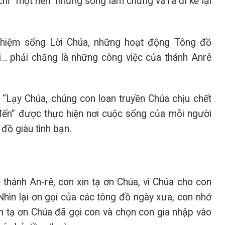
chỉ “một nén” nhưng sống làm chứng và ra đi kể lại
ghiệm sống Lời Chúa, những hoạt động Tông đồ
ới… phải chăng là những công việc của thánh Anrê
: “Lạy Chúa, chúng con loan truyền Chúa chịu chết
 đến” được thực hiện nơi cuộc sống của mỗi người
 đồ giàu tình bạn.
 thánh An-rê, con xin tạ ơn Chúa, vì Chúa cho con
Nhìn lại ơn gọi của các tông đồ ngày xưa, con nhớ
on tạ ơn Chúa đã gọi con và chọn con gia nhập vào