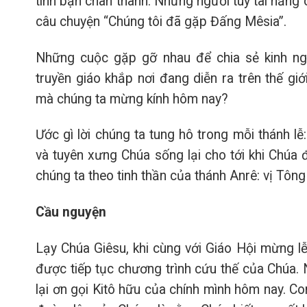
tình bạn chân thành. Những người tuy tài năng 
câu chuyện “Chúng tôi đã gặp Đấng Mêsia”.
Những cuộc gặp gỡ nhau để chia sẻ kinh n
truyền giáo khắp nơi đang diễn ra trên thế gi
mà chúng ta mừng kính hôm nay?
Ước gì lời chúng ta tung hô trong mỗi thánh lễ
và tuyên xưng Chúa sống lại cho tới khi Chúa
chúng ta theo tinh thần của thánh Anrê: vị Tông
Cầu nguyện
Lạy Chúa Giêsu, khi cùng với Giáo Hội mừng lễ
được tiếp tục chương trình cứu thế của Chúa. 
lại ơn gọi Kitô hữu của chính mình hôm nay. C