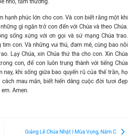
bé nhỏ, tầm thường.
m hạnh phúc lớn cho con. Và con biết rằng một khi
g những gì ngăn trở con đến với Chúa và theo Chúa.
hông sống xứng với ơn gọi và sứ mạng Chúa trao.
g tim con. Và những vui thú, đam mê, cùng bao nỗi
ao. Lạy Chúa, xin Chúa thứ tha cho con. Xin Chúa
 trong con, để con luôn trung thành với tiếng Chúa
 nay, khi sống giữa bao quyến rũ của thế trần, họ
a cách mau mắn, biết hiến dâng cuộc đời tươi đẹp
ị em. Amen.
Giảng Lễ Chúa Nhật I Mùa Vọng, Năm C