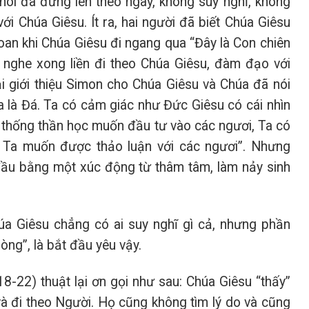
nói đã đứng lên theo ngay, không suy nghĩ, không
với Chúa Giêsu. Ít ra, hai người đã biết Chúa Giêsu
ioan khi Chúa Giêsu đi ngang qua “Đây là Con chiên
g nghe xong liền đi theo Chúa Giêsu, đàm đạo với
lại giới thiệu Simon cho Chúa Giêsu và Chúa đã nói
a là Đá. Ta có cảm giác như Đức Giêsu có cái nhìn
ệ thống thần học muốn đầu tư vào các ngươi, Ta có
, Ta muốn được thảo luận với các ngươi”. Nhưng
 đầu bằng một xúc động từ thâm tâm, làm nảy sinh
úa Giêsu chẳng có ai suy nghĩ gì cả, nhưng phần
òng”, là bắt đầu yêu vậy.
18-22) thuật lại ơn gọi như sau: Chúa Giêsu “thấy”
và đi theo Người. Họ cũng không tìm lý do và cũng