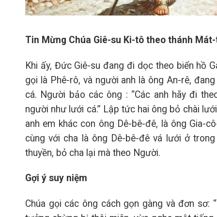
Tin Mừng Chúa Giê-su Ki-tô theo thánh Mát-
Khi ấy, Đức Giê-su đang đi dọc theo biển hồ Ga-
gọi là Phê-rô, và người anh là ông An-rê, đan
cá. Người bảo các ông : “Các anh hãy đi theo
người như lưới cá.” Lập tức hai ông bỏ chài lư
anh em khác con ông Dê-bê-đê, là ông Gia-cô
cùng với cha là ông Dê-bê-đê vá lưới ở trong
thuyền, bỏ cha lại mà theo Người.
Gợi ý suy niệm
Chúa gọi các ông cách gọn gàng và đơn sơ: “