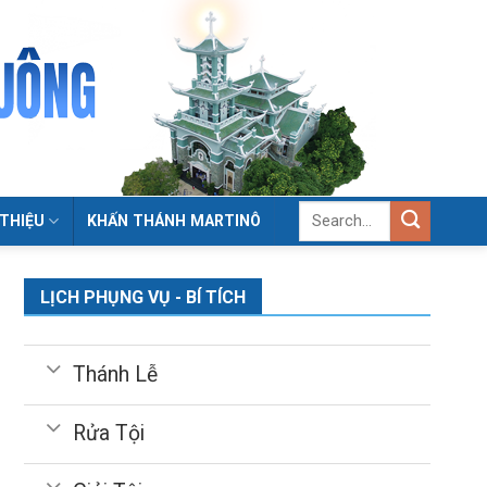
 THIỆU
KHẤN THÁNH MARTINÔ
LỊCH PHỤNG VỤ - BÍ TÍCH
Thánh Lễ
Rửa Tội