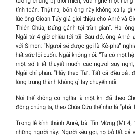
tưởng chừng bị thôi miên, vừa nghe một tiếng 
tính toán. Thật ra, bốn ông này không xa lạ gì 
lúc ông Gioan Tẩy giả giới thiệu cho Anrê và G
Thiên Chúa, Đấng gánh tội trần gian”. Hai ôn
Ngài từ 4 giờ chiều tới tối. Sau đó, ông Anrê 
với Simon: “Ngươi sẽ được gọi là Kê-pha” nghĩ
hết sức lôi cuốn. Ngài không nói: “Ta có một h
một số triết thuyết muốn các ngươi suy nghĩ
Ngài chỉ phán: “Hãy theo Ta”. Tất cả đều bắt
lòng trung thành không gì lay chuyển nổi.
Nói thế không có nghĩa là một khi đã theo Ch
đông chúng ta, theo Chúa Cứu thế như là “phải l
Trong lễ kính thánh Anrê, bài Tin Mừng (Mt 4, 
những người này: Người kêu gọi, họ bỏ tất cả 