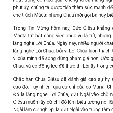
phút ấy, chúng ta được tiếp thêm sức mạnh để
chê trách Mácta nhưng Chúa mời gọi bà hãy biế
Trong Tin Mừng hôm nay, Đức Giêsu khẳng đị
Mácta tất bật công việc phục vụ là tốt, nhưng 
lắng nghe Lời Chúa. Ngày nay, nhiều người chẳn
lắng nghe Lời Chúa, bởi vì Lời Chúa luôn thách 
vi của mình để sống đúng phẩm giá hơn. Ước gì
Chúa, và có động lực để thực thi Lời ấy trong 
Chắc hẳn Chúa Giêsu đã đánh giá cao sự hy s
cao độ. Tuy nhiên, qua cử chỉ của cô Maria, C
Đó là lắng nghe Lời Chúa, đặt Ngài vào chỗ n
Giêsu muốn lấy cử chỉ đó làm biểu tượng nói l
Ngài làm cơ nghiệp, là đặt Ngài vào trọng tâm