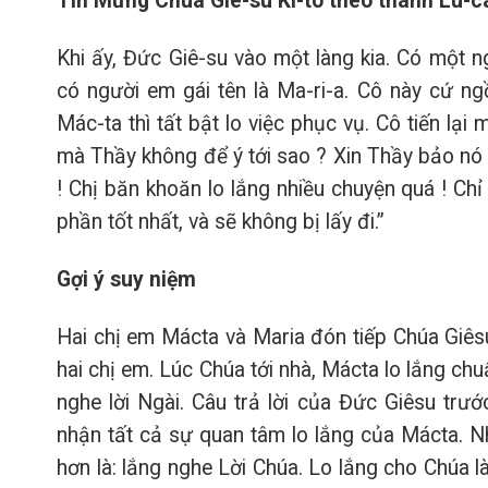
Tin Mừng Chúa Giê-su Ki-tô theo thánh Lu-c
Khi ấy, Đức Giê-su vào một làng kia. Có một 
có người em gái tên là Ma-ri-a. Cô này cứ n
Mác-ta thì tất bật lo việc phục vụ. Cô tiến lạ
mà Thầy không để ý tới sao ? Xin Thầy bảo nó g
! Chị băn khoăn lo lắng nhiều chuyện quá ! Chỉ
phần tốt nhất, và sẽ không bị lấy đi.”
Gợi ý suy niệm
Hai chị em Mácta và Maria đón tiếp Chúa Giêsu
hai chị em. Lúc Chúa tới nhà, Mácta lo lắng ch
nghe lời Ngài. Câu trả lời của Đức Giêsu trư
nhận tất cả sự quan tâm lo lắng của Mácta. 
hơn là: lắng nghe Lời Chúa. Lo lắng cho Chúa l