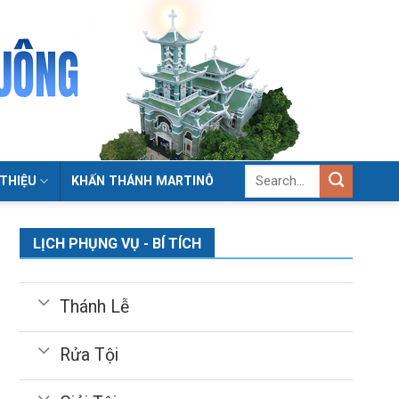
 THIỆU
KHẤN THÁNH MARTINÔ
LỊCH PHỤNG VỤ - BÍ TÍCH
Thánh Lễ
Rửa Tội