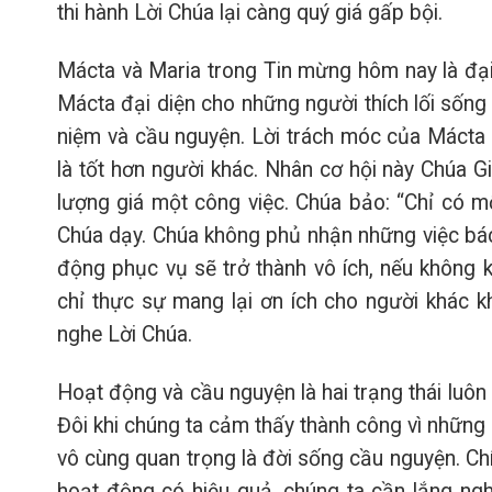
thi hành Lời Chúa lại càng quý giá gấp bội.
Mácta và Maria trong Tin mừng hôm nay là đại 
Mácta đại diện cho những người thích lối sống
niệm và cầu nguyện. Lời trách móc của Mácta n
là tốt hơn người khác. Nhân cơ hội này Chúa G
lượng giá một công việc. Chúa bảo: “Chỉ có mộ
Chúa dạy. Chúa không phủ nhận những việc bác
động phục vụ sẽ trở thành vô ích, nếu không kh
chỉ thực sự mang lại ơn ích cho người khác k
nghe Lời Chúa.
Hoạt động và cầu nguyện là hai trạng thái luôn 
Đôi khi chúng ta cảm thấy thành công vì những
vô cùng quan trọng là đời sống cầu nguyện. Ch
hoạt động có hiệu quả, chúng ta cần lắng ngh