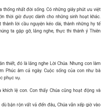
 thống nhất đời sống. Có những giây phút ưu việt
ớn thời giờ được dành cho những sinh hoạt khác.
t thành lời cầu nguyện kéo dài, thành những hy tế
húng ta gặp gỡ, lắng nghe, thực thi thánh ý Thiên
ần thiết, đó là lắng nghe Lời Chúa. Nhưng con làm
ẫm Phúc âm cả ngày. Cuộc sống của con như bà
ệc phục vụ.
 khích lệ con. Con thấy Chúa cũng hoạt động và
, dù bận rộn vất vả đến đâu, Chúa vẫn xếp giờ vào