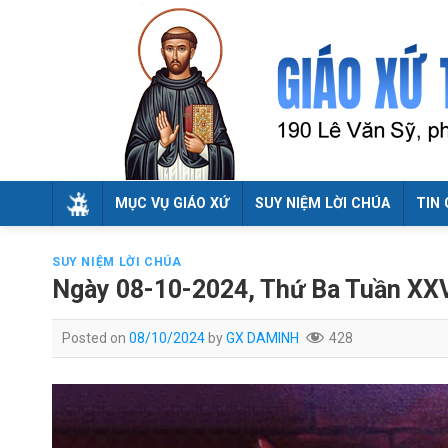
Skip
to
content
MỤC VỤ GIÁO XỨ
SUY NIỆM LỜI CHÚA
TIN 
SUY NIỆM LỜI CHÚA
Ngày 08-10-2024, Thứ Ba Tuần XX
Posted on
08/10/2024
by
GX DAMINH
428