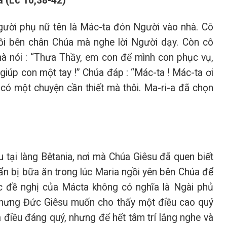
a (Lc 10,38-42)
người phụ nữ tên là Mác-ta đón Người vào nhà. Cô
gồi bên chân Chúa mà nghe lời Người dạy. Còn cô
i mà nói : “Thưa Thầy, em con để mình con phục vụ,
iúp con một tay !” Chúa đáp : “Mác-ta ! Mác-ta ơi
 có một chuyện cần thiết mà thôi. Ma-ri-a đã chọn
 tại làng Bêtania, nơi mà Chúa Giêsu đã quen biết
uẩn bị bữa ăn trong lúc Maria ngồi yên bên Chúa để
ớc đề nghị của Mácta không có nghĩa là Ngài phủ
Nhưng Đức Giêsu muốn cho thấy một điều cao quý
à điều đáng quý, nhưng để hết tâm trí lắng nghe và