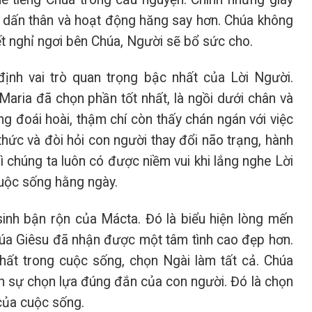
 dấn thân và hoạt động hăng say hơn. Chúa không
t nghỉ ngơi bên Chúa, Người sẽ bổ sức cho.
nh vai trò quan trọng bậc nhất của Lời Người.
Maria đã chọn phần tốt nhất, là ngồi dưới chân và
g đoái hoài, thậm chí còn thấy chán ngán với việc
thức và đòi hỏi con người thay đổi não trạng, hành
 chúng ta luôn có được niềm vui khi lắng nghe Lời
cuộc sống hằng ngày.
inh bận rộn của Mácta. Đó là biểu hiện lòng mến
húa Giêsu đã nhận được một tâm tình cao đẹp hơn.
hất trong cuộc sống, chọn Ngài làm tất cả. Chúa
ên sự chọn lựa đúng đắn của con người. Đó là chọn
 của cuộc sống.