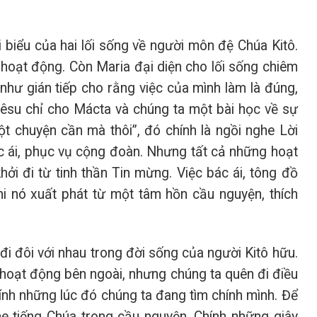
biểu của hai lối sống về người môn đệ Chúa Kitô.
 hoạt động. Còn Maria đại diện cho lối sống chiêm
hư gián tiếp cho rằng việc của mình làm là đúng,
iêsu chỉ cho Mácta và chúng ta một bài học về sự
t chuyện cần mà thôi”, đó chính là ngồi nghe Lời
 ái, phục vụ cộng đoàn. Nhưng tất cả những hoạt
ởi đi từ tinh thần Tin mừng. Việc bác ái, tông đồ
hi nó xuất phát từ một tâm hồn cầu nguyện, thích
đi đôi với nhau trong đời sống của người Kitô hữu.
 hoạt động bên ngoài, nhưng chúng ta quên đi điều
ính những lúc đó chúng ta đang tìm chính mình. Để
e tiếng Chúa trong cầu nguyện. Chính những giây