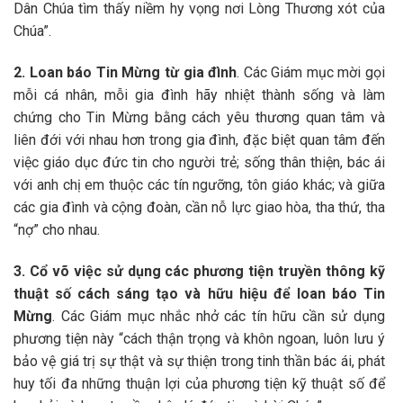
Dân Chúa tìm thấy niềm hy vọng nơi Lòng Thương xót của
Chúa”.
2. Loan báo Tin Mừng từ gia đình
. Các Giám mục mời gọi
mỗi cá nhân, mỗi gia đình hãy nhiệt thành sống và làm
chứng cho Tin Mừng bằng cách yêu thương quan tâm và
liên đới với nhau hơn trong gia đình, đặc biệt quan tâm đến
việc giáo dục đức tin cho người trẻ; sống thân thiện, bác ái
với anh chị em thuộc các tín ngưỡng, tôn giáo khác; và giữa
các gia đình và cộng đoàn, cần nỗ lực giao hòa, tha thứ, tha
“nợ” cho nhau.
3. Cổ võ việc sử dụng các phương tiện truyền thông kỹ
thuật số cách sáng tạo và hữu hiệu để loan báo Tin
Mừng
. Các Giám mục nhắc nhở các tín hữu cần sử dụng
phương tiện này “cách thận trọng và khôn ngoan, luôn lưu ý
bảo vệ giá trị sự thật và sự thiện trong tinh thần bác ái, phát
huy tối đa những thuận lợi của phương tiện kỹ thuật số để