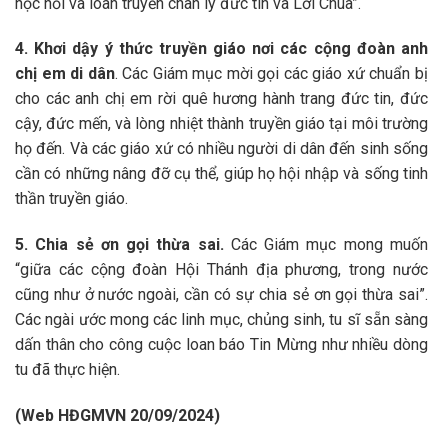
học hỏi và loan truyền chân lý đức tin và Lời Chúa”.
4. Khơi dậy ý thức truyền giáo nơi các cộng đoàn anh
chị em di dân
. Các Giám mục mời gọi các giáo xứ chuẩn bị
cho các anh chị em rời quê hương hành trang đức tin, đức
cậy, đức mến, và lòng nhiệt thành truyền giáo tại môi trường
họ đến. Và các giáo xứ có nhiều người di dân đến sinh sống
cần có những nâng đỡ cụ thể, giúp họ hội nhập và sống tinh
thần truyền giáo.
5. Chia sẻ ơn gọi thừa sai.
Các Giám mục mong muốn
“giữa các cộng đoàn Hội Thánh địa phương, trong nước
cũng như ở nước ngoài, cần có sự chia sẻ ơn gọi thừa sai”.
Các ngài ước mong các linh mục, chủng sinh, tu sĩ sẵn sàng
dấn thân cho công cuộc loan báo Tin Mừng như nhiều dòng
tu đã thực hiện.
(Web HĐGMVN 20/09/2024)