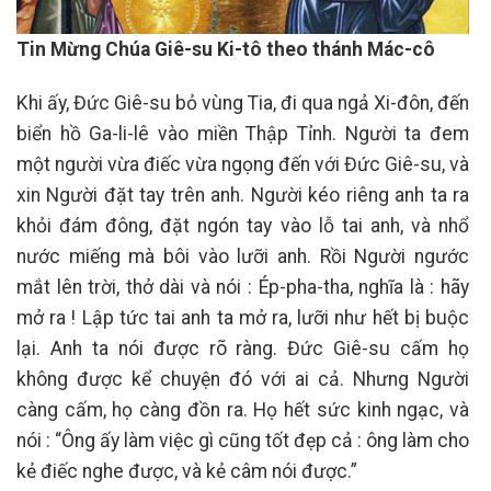
Tin Mừng Chúa Giê-su Ki-tô theo thánh Mác-cô
Khi ấy, Đức Giê-su bỏ vùng Tia, đi qua ngả Xi-đôn, đến
biển hồ Ga-li-lê vào miền Thập Tỉnh. Người ta đem
một người vừa điếc vừa ngọng đến với Đức Giê-su, và
xin Người đặt tay trên anh. Người kéo riêng anh ta ra
khỏi đám đông, đặt ngón tay vào lỗ tai anh, và nhổ
nước miếng mà bôi vào lưỡi anh. Rồi Người ngước
mắt lên trời, thở dài và nói : Ép-pha-tha, nghĩa là : hãy
mở ra ! Lập tức tai anh ta mở ra, lưỡi như hết bị buộc
lại. Anh ta nói được rõ ràng. Đức Giê-su cấm họ
không được kể chuyện đó với ai cả. Nhưng Người
càng cấm, họ càng đồn ra. Họ hết sức kinh ngạc, và
nói : “Ông ấy làm việc gì cũng tốt đẹp cả : ông làm cho
kẻ điếc nghe được, và kẻ câm nói được.”