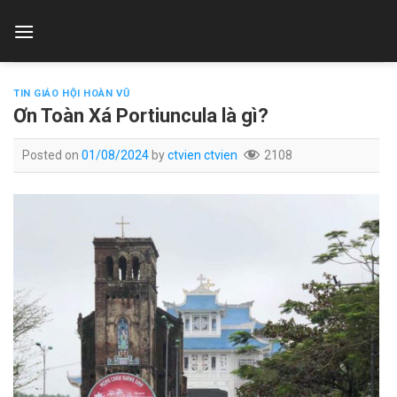
Skip
to
content
TIN GIÁO HỘI HOÀN VŨ
Ơn Toàn Xá Portiuncula là gì?
Posted on
01/08/2024
by
ctvien ctvien
2108