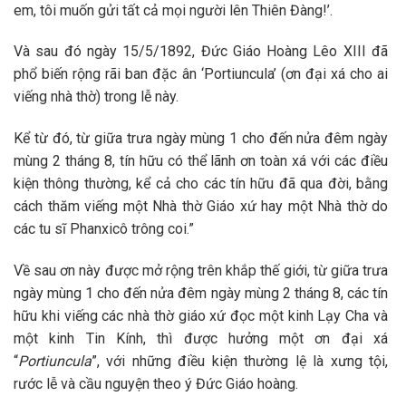
em, tôi muốn gửi tất cả mọi người lên Thiên Đàng!’.
Và sau đó ngày 15/5/1892, Đức Giáo Hoàng Lêo XIII đã
phổ biến rộng rãi ban đặc ân ‘Portiuncula’ (ơn đại xá cho ai
viếng nhà thờ) trong lễ này.
Kể từ đó, từ giữa trưa ngày mùng 1 cho đến nửa đêm ngày
mùng 2 tháng 8, tín hữu có thể lãnh ơn toàn xá với các điều
kiện thông thường, kể cả cho các tín hữu đã qua đời, bằng
cách thăm viếng một Nhà thờ Giáo xứ hay một Nhà thờ do
các tu sĩ Phanxicô trông coi.”
Về sau ơn này được mở rộng trên khắp thế giới, từ giữa trưa
ngày mùng 1 cho đến nửa đêm ngày mùng 2 tháng 8, các tín
hữu khi viếng các nhà thờ giáo xứ đọc một kinh Lạy Cha và
một kinh Tin Kính, thì được hưởng một ơn đại xá
“
Portiuncula
”, với những điều kiện thường lệ là xưng tội,
rước lễ và cầu nguyện theo ý Đức Giáo hoàng.