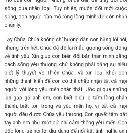
mò của con người. Nhưng Chúa đến để thay đổi đời
sống của nhân loại. Tuy nhiên, muốn đổi mới cuộc
sống, con người cần mở rộng lòng mình để đón nhận
chân lý.
Lạy Chúa, Chúa không chỉ hướng dẫn con bằng lời nói,
nhưng trên hết, Chúa đã để lại mẫu gương sống động
về tình yêu. Xin giúp con biến đổi bản thân mình bằng
cách sống yêu thương, chứ không phải bằng sự hiểu
biết lý thuyết về Thiên Chúa. Và xin loại khỏi con
những thành kiến để con có thể chấp nhận tất cả mọi
người với lòng yêu mến chân thật. Ước gì qua những
lần gặp gỡ anh em, con biết biểu lộ tấm lòng chân
thành, biết tôn trọng và yêu mến họ, vì tất cả mọi
người đều được Chúa yêu thương. Con quyết tâm bắt
tay anh em như một cử chỉ cảm thông yêu mến. Con
dốc lòng sẽ nói lời dịu dàng để nối kết tình nghĩa anh