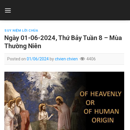
Skip
to
content
SUY NIỆM LỜI CHÚA
Ngày 01-06-2024, Thứ Bảy Tuần 8 – Mùa
Thường Niên
Posted on
01/06/2024
by
ctvien ctvien
4406