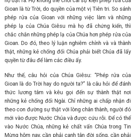
họ đặt ra. Họ không thể chối cãi sự kiện phép rửa của
Gioan là từ Trời, do quyền của một vị Tiên tri. So sánh
phép rửa của Gioan với những việc làm và những
phép lạ của Chúa Giêsu mà họ đã chứng kiến, thì
chắc chắn những phép lạ của Chúa hơn phép rửa của
Gioan. Do đó, theo lý luận nghiêm chỉnh và và thành
thật, những kẻ chống đối Chúa phải biết Chúa đã lấy
quyền từ đâu để làm các điều ấy.
Như thế, câu hỏi của Chúa Giêsu: “Phép rửa của
Gioan là do Trời hay do người ta?” là câu hỏi để đánh
thức lương tâm và kêu gọi đến sự thành thật nơi
những kẻ chống đối Ngài. Chỉ những ai chấp nhận đi
theo con đường sự thật với lòng chân thành, người đó
mới vào được Nước Chúa và được cứu rỗi. Để có thể
vào Nước Chúa, những kẻ chất vấn Chúa trong Tin
Mừng hôm nay, cần phải canh tân đời sống, cần phải