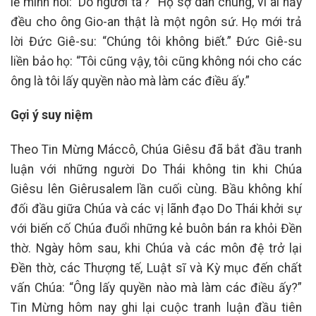
lẽ mình nói: ‘Do người ta’?” Họ sợ dân chúng, vì ai nấy
đều cho ông Gio-an thật là một ngôn sứ. Họ mới trả
lời Đức Giê-su: “Chúng tôi không biết.” Đức Giê-su
liền bảo họ: “Tôi cũng vậy, tôi cũng không nói cho các
ông là tôi lấy quyền nào mà làm các điều ấy.”
Gợi ý suy niệm
Theo Tin Mừng Máccô, Chúa Giêsu đã bắt đầu tranh
luận với những người Do Thái không tin khi Chúa
Giêsu lên Giêrusalem lần cuối cùng. Bầu không khí
đối đầu giữa Chúa và các vị lãnh đạo Do Thái khởi sự
với biến cố Chúa đuổi những kẻ buôn bán ra khỏi Đền
thờ. Ngày hôm sau, khi Chúa và các môn đệ trở lại
Đền thờ, các Thượng tế, Luật sĩ và Kỳ mục đến chất
vấn Chúa: “Ông lấy quyền nào mà làm các điều ấy?”
Tin Mừng hôm nay ghi lại cuộc tranh luận đầu tiên