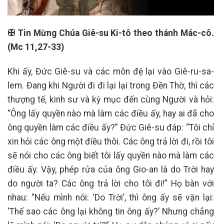
✠ Tin Mừng Chúa Giê-su Ki-tô theo thánh Mác-cô.
(Mc 11,27-33)
Khi ấy, Đức Giê-su và các môn đệ lại vào Giê-ru-sa-
lem. Đang khi Người đi đi lại lại trong Đền Thờ, thì các
thượng tế, kinh sư và kỳ mục đến cùng Người và hỏi:
“Ông lấy quyền nào mà làm các điều ấy, hay ai đã cho
ông quyền làm các điều ấy?” Đức Giê-su đáp: “Tôi chỉ
xin hỏi các ông một điều thôi. Các ông trả lời đi, rồi tôi
sẽ nói cho các ông biết tôi lấy quyền nào mà làm các
điều ấy. Vậy, phép rửa của ông Gio-an là do Trời hay
do người ta? Các ông trả lời cho tôi đi!” Họ bàn với
nhau: “Nếu mình nói: ‘Do Trời’, thì ông ấy sẽ vặn lại:
‘Thế sao các ông lại không tin ông ấy?’ Nhưng chẳng