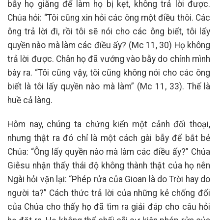
bẫy họ giăng để làm họ bị kẹt, không trả lời được.
Chúa hỏi: “Tôi cũng xin hỏi các ông một điều thôi. Các
ông trả lời đi, rồi tôi sẽ nói cho các ông biết, tôi lấy
quyền nào mà làm các điều ấy? (Mc 11, 30) Họ không
trả lời được. Chân họ đã vướng vào bẫy do chính mình
bày ra. “Tôi cũng vậy, tôi cũng không nói cho các ông
biết là tôi lấy quyền nào mà làm” (Mc 11, 33). Thế là
huề cả làng.
Hôm nay, chúng ta chứng kiến một cảnh đối thoại,
nhưng thật ra đó chỉ là một cách gài bẫy để bắt bẻ
Chúa: “Ông lấy quyền nào mà làm các điều ấy?” Chúa
Giêsu nhận thấy thái độ không thành thật của họ nên
Ngài hỏi vặn lại: “Phép rửa của Gioan là do Trời hay do
người ta?” Cách thức trả lời của những kẻ chống đối
của Chúa cho thấy họ đã tìm ra giải đáp cho câu hỏi